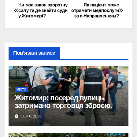
Чи має закон зворотну
Як пацієнт може
Навігація
силу та де знайти суди
отримати медпослуги
у Житомирі?
за е-Направленням?
записів
Пов’язані записи
МІСТО
Житомир: посеред вулиць
затримано торговця зброєю.
СЕР 6, 2026