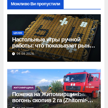
Можливо Ви пропустили
ЦІКАВЕ
Настольные игры ручной
работы: что показывает рынок
и почему цифры говорят сами
06.08.2026
за себя
ЖИТОМИРЩИНА
Пожежа на Житомирщині:
вогонь охопив 2 га (Zhitomir-
OnLine)