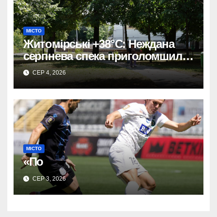
МІСТО
Житомірські +38°C: Неждана
серпнева спека приголомшила
місто
СЕР 4, 2026
МІСТО
«По
СЕР 3, 2026