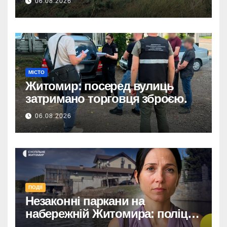
06.08.2026
МІСТО
Житомир: посеред вулиць
затримано торговця зброєю.
06.08.2026
ПОДІЇ
Незаконні паркани на
набережній Житомира: поліція
перевіряє погрози від