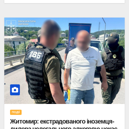
ПОДІЇ
Житомир: екстрадованого іноземця-
дилера нелегального алкоголю чекає