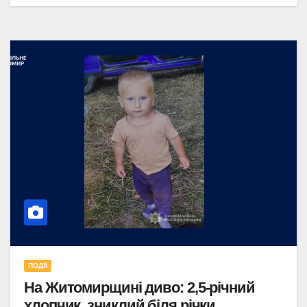
ПОДІЇ
На Житомирщині диво: 2,5-річний
хлопчик, зниклий біля річки,