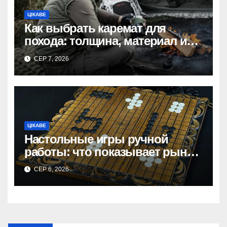
ЦІКАВЕ
Как выбрать каремат для
похода: толщина, материал и
размер
СЕР 7, 2026
ЦІКАВЕ
Настольные игры ручной
работы: что показывает рынок
и почему цифры говорят сами
СЕР 6, 2026
за себя