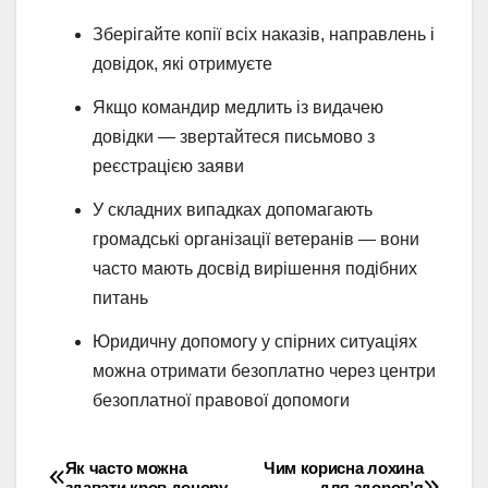
Зберігайте копії всіх наказів, направлень і
довідок, які отримуєте
Якщо командир медлить із видачею
довідки — звертайтеся письмово з
реєстрацією заяви
У складних випадках допомагають
громадські організації ветеранів — вони
часто мають досвід вирішення подібних
питань
Юридичну допомогу у спірних ситуаціях
можна отримати безоплатно через центри
безоплатної правової допомоги
Як часто можна
Чим корисна лохина
Навігація
здавати кров донору
для здоров’я