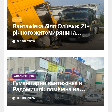
ПОДІЇ
Вантажівка біля Оліївки: 21-
річного житомирянина
травмовано
07.08.2026
ЖИТОМИРЩИНА
Гуманітарна вантажівка в
Радомишлі: помічена на
будівництві приватного
07.08.2026
об’єкта.