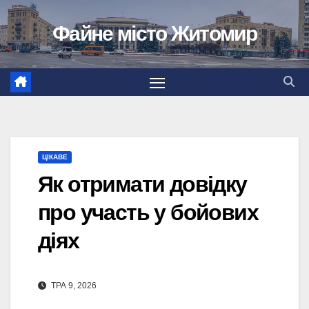
Перейти
Файне місто Житомир
до
вмісту
ЦІКАВЕ
Як отримати довідку
про участь у бойових
діях
ТРА 9, 2026