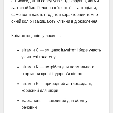
антиоксидантів серед усіх ягід і фруктів, які ми
зазвичай їмо. Головна її “фішка” — антоціани,
саме вони дають ягоді той характерний темно-
синій колір і захищають клітини від окислення.
Крім антоціанів, у лохині є:
вітамін C — зміцнює імунітет і бере участь
у синтезі колагену
вітамін K — потрібен для нормального
згортання крові і здоров’я кісток
вітамін E — природний антиоксидант,
корисний для шкіри
марганець — важливий для обміну
речовин