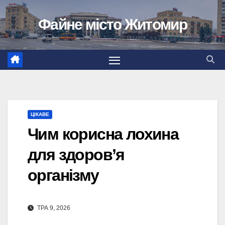
Перейти
Файне місто Житомир
до
вмісту
ЦІКАВЕ
Чим корисна лохина
для здоров’я
організму
ТРА 9, 2026