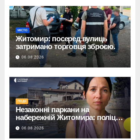
МІСТО
Житомир: посеред вулиць
затримано торговця зброєю.
06.08.2026
ПОДІЇ
Незаконні паркани на
набережній Житомира: поліція
перевіряє погрози від
06.08.2026
представниць міськради