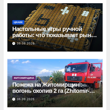
ЦІКАВЕ
Настольные игры ручной
работы: что показывает рынок
и почему цифры говорят сами
06.08.2026
за себя
ЖИТОМИРЩИНА
Пожежа на Житомирщині:
вогонь охопив 2 га (Zhitomir-
OnLine)
06.08.2026