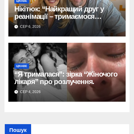
ЦІКАВЕ
Нікітюк: “Найкращий друг у
реанімації – тримаємося
разом!”
СЕР 6, 2026
ЦІКАВЕ
“Я трималася”: зірка “Жіночого
лікаря” про розлучення.
СЕР 4, 2026
Пошук