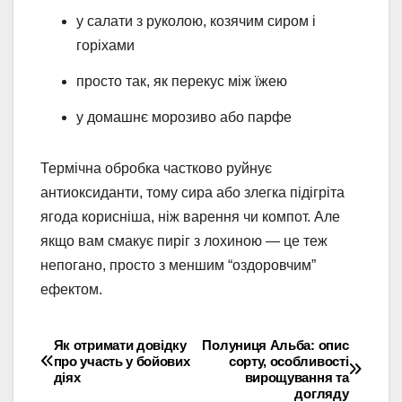
у салати з руколою, козячим сиром і
горіхами
просто так, як перекус між їжею
у домашнє морозиво або парфе
Термічна обробка частково руйнує
антиоксиданти, тому сира або злегка підігріта
ягода корисніша, ніж варення чи компот. Але
якщо вам смакує пиріг з лохиною — це теж
непогано, просто з меншим “оздоровчим”
ефектом.
Як отримати довідку
Полуниця Альба: опис
Навігація
про участь у бойових
сорту, особливості
діях
вирощування та
записів
догляду