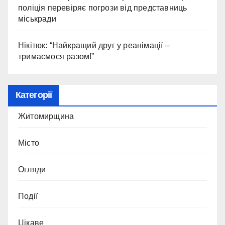
поліція перевіряє погрози від представниць
міськради
Нікітюк: “Найкращий друг у реанімації –
тримаємося разом!”
Категорії
Житомирщина
Місто
Огляди
Події
Цікаве