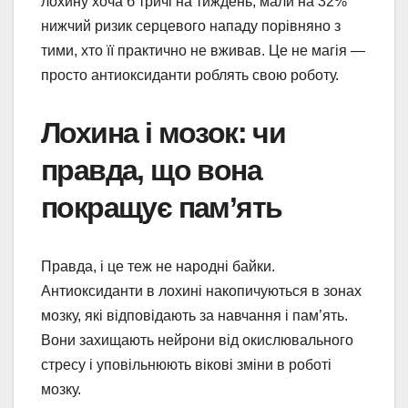
лохину хоча б тричі на тиждень, мали на 32%
нижчий ризик серцевого нападу порівняно з
тими, хто її практично не вживав. Це не магія —
просто антиоксиданти роблять свою роботу.
Лохина і мозок: чи
правда, що вона
покращує пам’ять
Правда, і це теж не народні байки.
Антиоксиданти в лохині накопичуються в зонах
мозку, які відповідають за навчання і пам’ять.
Вони захищають нейрони від окислювального
стресу і уповільнюють вікові зміни в роботі
мозку.