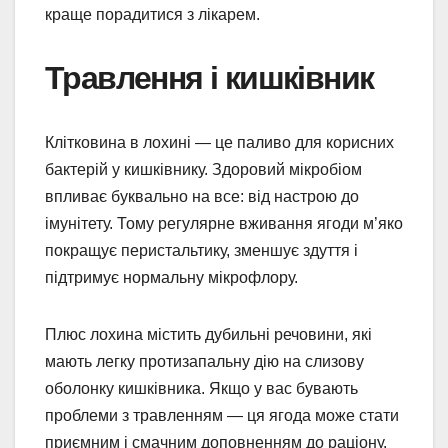
краще порадитися з лікарем.
Травлення і кишківник
Клітковина в лохині — це паливо для корисних
бактерій у кишківнику. Здоровий мікробіом
впливає буквально на все: від настрою до
імунітету. Тому регулярне вживання ягоди м’яко
покращує перистальтику, зменшує здуття і
підтримує нормальну мікрофлору.
Плюс лохина містить дубильні речовини, які
мають легку протизапальну дію на слизову
оболонку кишківника. Якщо у вас бувають
проблеми з травленням — ця ягода може стати
приємним і смачним доповненням до раціону.