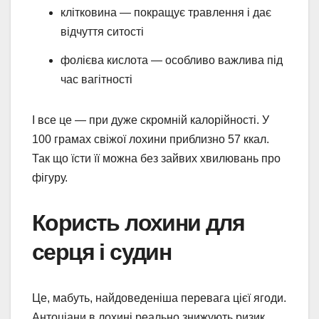
клітковина — покращує травлення і дає
відчуття ситості
фолієва кислота — особливо важлива під
час вагітності
І все це — при дуже скромній калорійності. У
100 грамах свіжої лохини приблизно 57 ккал.
Так що їсти її можна без зайвих хвилювань про
фігуру.
Користь лохини для
серця і судин
Це, мабуть, найдоведеніша перевага цієї ягоди.
Антоціани в лохині реально знижують ризик