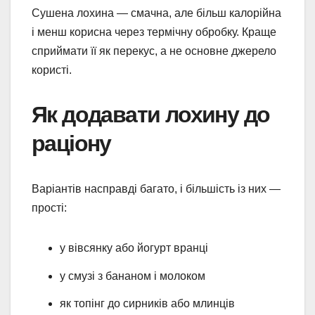
Сушена лохина — смачна, але більш калорійна
і менш корисна через термічну обробку. Краще
сприймати її як перекус, а не основне джерело
користі.
Як додавати лохину до
раціону
Варіантів насправді багато, і більшість із них —
прості:
у вівсянку або йогурт вранці
у смузі з бананом і молоком
як топінг до сирників або млинців