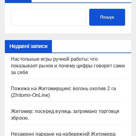
Пошук
Недавні записи
Настольные игры ручной работы: что
показывает рынок и почему цифры говорят сами
за себя
Пожежа на Житомирщині: вогонь охопив 2 га
(Zhitomir-OnLine)
Житомир: посеред вулиць затримано торговця
зброєю.
Незаконні паркани на набережній Житомира: