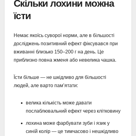
Скільки лохини можна
їсти
Немає якоїсь суворої норми, але в більшості
досліджень позитивний ефект фіксувався при
вживанні близько 150–200 г на день. Це
приблизно повна жменя або невелика чашка.
Їсти більше — не шкідливо для більшості
людей, але варто пам’ятати:
велика кількість може давати
послаблювальний ефект через клітковину
лохина може фарбувати зуби і язик у
синій колір — це тимчасово і нешкідливо