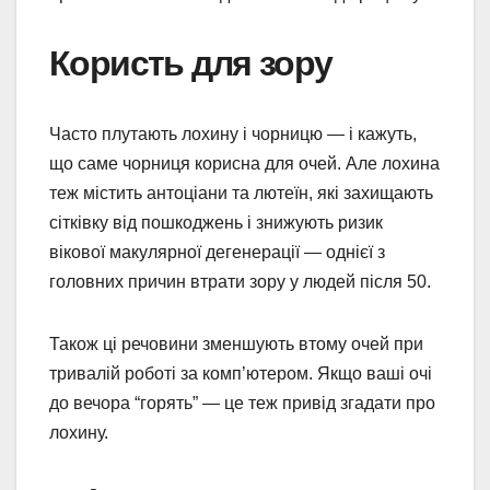
Користь для зору
Часто плутають лохину і чорницю — і кажуть,
що саме чорниця корисна для очей. Але лохина
теж містить антоціани та лютеїн, які захищають
сітківку від пошкоджень і знижують ризик
вікової макулярної дегенерації — однієї з
головних причин втрати зору у людей після 50.
Також ці речовини зменшують втому очей при
тривалій роботі за комп’ютером. Якщо ваші очі
до вечора “горять” — це теж привід згадати про
лохину.