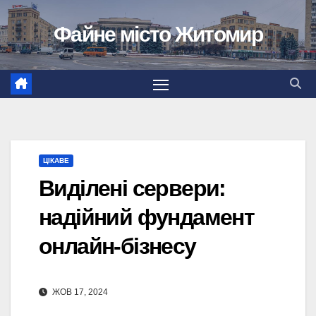
Перейти
Файне місто Житомир
до
вмісту
ЦІКАВЕ
Виділені сервери:
надійний фундамент
онлайн-бізнесу
ЖОВ 17, 2024