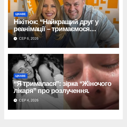
ЦІКАВЕ
Нікітюк: “Найкращий друг у
реанімації – тримаємося
разом!”
СЕР 6, 2026
ЦІКАВЕ
“Я трималася”: зірка “Жіночого
лікаря” про розлучення.
СЕР 4, 2026