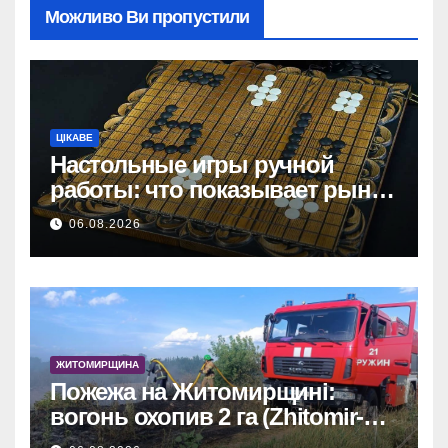
Можливо Ви пропустили
ЦІКАВЕ
Настольные игры ручной
работы: что показывает рынок
и почему цифры говорят сами
06.08.2026
за себя
ЖИТОМИРЩИНА
Пожежа на Житомирщині:
вогонь охопив 2 га (Zhitomir-
OnLine)