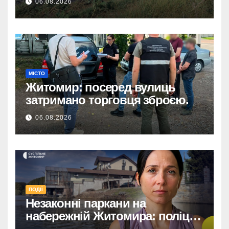
06.08.2026
МІСТО
Житомир: посеред вулиць
затримано торговця зброєю.
06.08.2026
ПОДІЇ
Незаконні паркани на
набережній Житомира: поліція
перевіряє погрози від