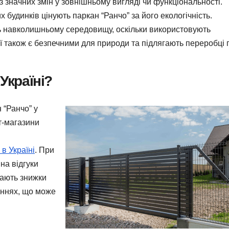
 значних змін у зовнішньому вигляді чи функціональності.
 будинків цінують паркан “Ранчо” за його екологічність.
ть навколишньому середовищу, оскільки використовують
ії також є безпечними для природи та підлягають переробці 
Україні?
 “Ранчо” у
т-магазини
в Україні
. При
на відгуки
дають знижки
еннях, що може