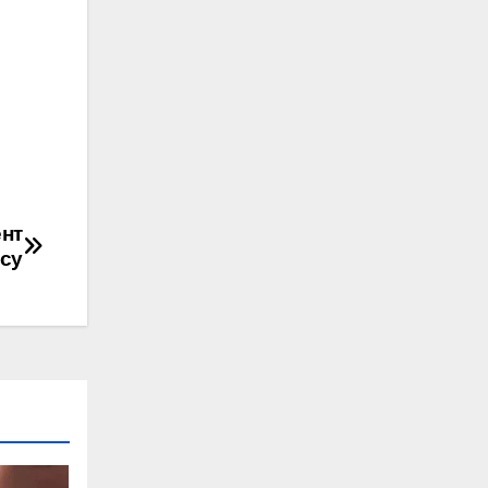
ент
есу