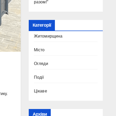
разом!”
Категорії
Житомирщина
Місто
Огляди
Події
Цікаве
ику.
Архіви