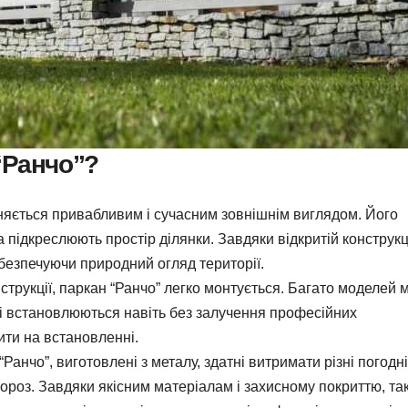
“Ранчо”?
няється привабливим і сучасним зовнішнім виглядом. Його
а підкреслюють простір ділянки. Завдяки відкритій конструкці
абезпечуючи природний огляд території.
струкції, паркан “Ранчо” легко монтується. Багато моделей 
 і встановлюються навіть без залучення професійних
ти на встановленні.
анчо”, виготовлені з металу, здатні витримати різні погодні
ороз. Завдяки якісним матеріалам і захисному покриттю, так