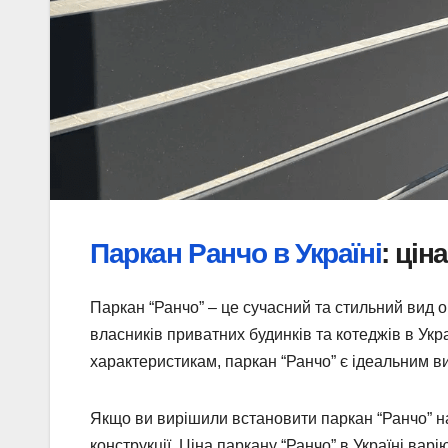
Паркан Ранчо в Україні
: цін
Паркан “Ранчо” – це сучасний та стильний вид о
власників приватних будинків та котеджів в Ук
характеристикам, паркан “Ранчо” є ідеальним ви
Якщо ви вирішили встановити паркан “Ранчо” на
конструкції. Ціна паркану “Ранчо” в Україні вар