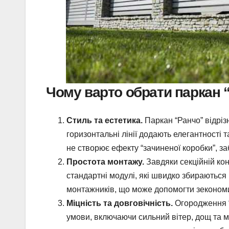
Чому варто обрати паркан 
Стиль та естетика.
Паркан “Ранчо” відріз
горизонтальні лінії додають елегантності т
не створює ефекту “зачиненої коробки”, з
Простота монтажу.
Завдяки секційній кон
стандартні модулі, які швидко збираються
монтажників, що може допомогти зекономи
Міцність та довговічність.
Огородження “Р
умови, включаючи сильний вітер, дощ та м