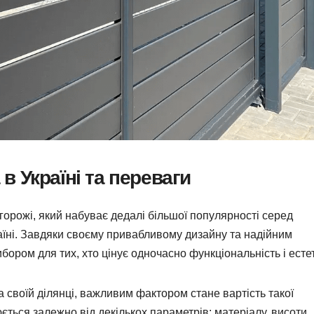
а в Україні та переваги
горожі, який набуває дедалі більшої популярності серед
раїні. Завдяки своєму привабливому дизайну та надійним
бором для тих, хто цінує одночасно функціональність і естет
 своїй ділянці, важливим фактором стане вартість такої
іюється залежно від декількох параметрів: матеріалу, висоти,