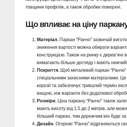
товщини профілів, а також обробки поверхні.
Що впливає на ціну паркану
Матеріал.
Паркан “Ранчо” зазвичай виготов
зниження вартості можна обирати варіант
конструкцією. Також на ринку є дерев’яні 
вимагають більше догляду і мають нижчий 
Покриття.
Щоб металевий паркан “Ранчо” 
спеціальними захисними матеріалами. Це 
корозії та забезпечує тривалий термін екс
вищою, ніж варіанти без додаткової оброб
Розміри.
Ціна паркану “Ранчо” також залеж
мають висоту від 1,5 до 2 метрів, але мо
більший паркан, тим дорожчим він буде за
Дизайн.
Огорожі “Ранчо” відрізняються св