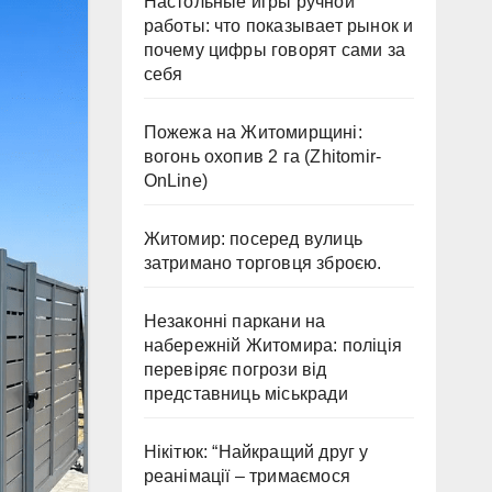
Настольные игры ручной
работы: что показывает рынок и
почему цифры говорят сами за
себя
Пожежа на Житомирщині:
вогонь охопив 2 га (Zhitomir-
OnLine)
Житомир: посеред вулиць
затримано торговця зброєю.
Незаконні паркани на
набережній Житомира: поліція
перевіряє погрози від
представниць міськради
Нікітюк: “Найкращий друг у
реанімації – тримаємося