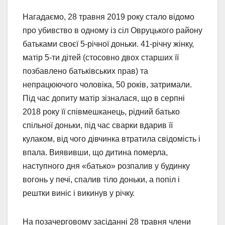
Нагадаємо, 28 травня 2019 року стало відомо
про убивство в одному із сіл Овруцького району
батьками своєї 5-річної доньки. 41-річну жінку,
матір 5-ти дітей (стосовно двох старших її
позбавлено батьківських прав) та
непрацюючого чоловіка, 50 років, затримали.
Під час допиту матір зізналася, що в серпні
2018 року її співмешканець, рідний батько
спільної доньки, під час сварки вдарив її
кулаком, від чого дівчинка втратила свідомість і
впала. Виявивши, що дитина померла,
наступного дня «батько» розпалив у будинку
вогонь у печі, спалив тіло доньки, а попіл і
рештки виніс і викинув у річку.
На позачерговому засіданні 28 травня члени