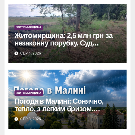
ЖИТОМИРЩИНА
Житомирщина: 2,5 млн грн за
незаконну порубку. Суд
зобов’язав сільраду
СЕР 4, 2026
відшкодувати збитки.
ЖИТОМИРЩИНА
Погода в Малині: Сонячно,
тепло, з легким бризом.
Ідеальний день для ягідних
СЕР 3, 2026
пригод!