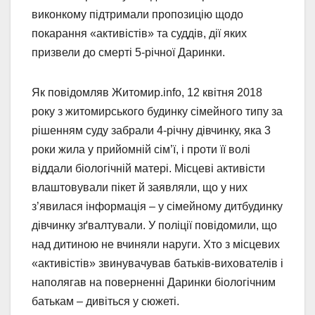
виконкому підтримали пропозицію щодо
покарання «активістів» та суддів, дії яких
призвели до смерті 5-річної Даринки.
Як повідомляв Житомир.info, 12 квітня 2018
року з житомирського будинку сімейного типу за
рішенням суду забрали 4-річну дівчинку, яка 3
роки жила у прийомній сім’ї, і проти її волі
віддали біологічній матері. Місцеві активісти
влаштовували пікет й заявляли, що у них
з’явилася інформація – у сімейному дитбудинку
дівчинку зґвалтували. У поліції повідомили, що
над дитиною не вчиняли наруги. Хто з місцевих
«активістів» звинувачував батьків-вихователів і
наполягав на поверненні Даринки біологічним
батькам – дивіться у сюжеті.