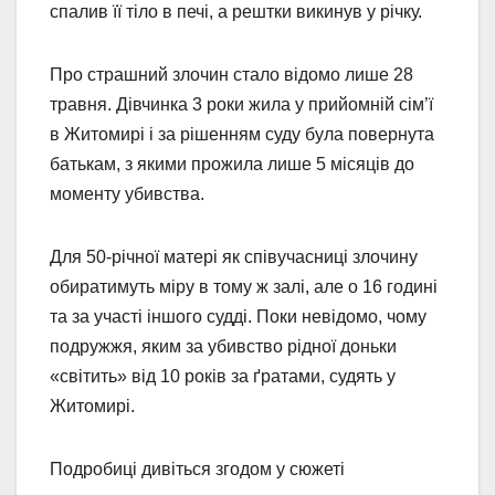
спалив її тіло в печі, а рештки викинув у річку.
Про страшний злочин стало відомо лише 28
травня. Дівчинка 3 роки жила у прийомній сім’ї
в Житомирі і за рішенням суду була повернута
батькам, з якими прожила лише 5 місяців до
моменту убивства.
Для 50-річної матері як співучасниці злочину
обиратимуть міру в тому ж залі, але о 16 годині
та за участі іншого судді. Поки невідомо, чому
подружжя, яким за убивство рідної доньки
«світить» від 10 років за ґратами, судять у
Житомирі.
Подробиці дивіться згодом у сюжеті