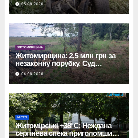
постраждалих у лікарні.
05.08.2026
ЖИТОМИРЩИНА
Житомирщина: 2,5 млн грн за
незаконну порубку. Суд
зобов’язав сільраду
04.08.2026
відшкодувати збитки.
МІСТО
Житомірські +38°C: Неждана
серпнева спека приголомшила