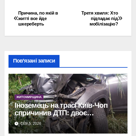
Причина, по якій в
Третя хвиля: Хто
Навігація
житті все йде
підпадає під
шкереберть
мобілізацію?
записів
Пов’язані записи
ЖИТОМИРЩИНА
Іноземець на трасі Київ-Чоп
спричинив ДТП: двоє
постраждалих у лікарні.
СЕР 5, 2026