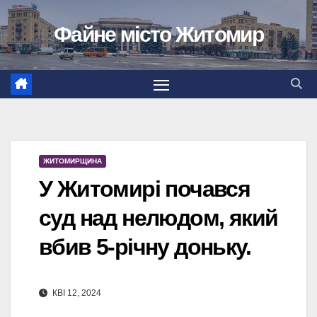
Перейти
Файне місто Житомир
до
вмісту
ЖИТОМИРЩИНА
У Житомирі почався
суд над нелюдом, який
вбив 5-річну доньку.
КВІ 12, 2024