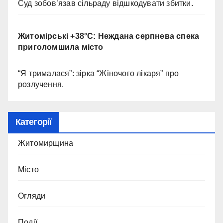
Суд зобов’язав сільраду відшкодувати збитки.
Житомірські +38°C: Неждана серпнева спека
приголомшила місто
“Я трималася”: зірка “Жіночого лікаря” про
розлучення.
Категорії
Житомирщина
Місто
Огляди
Події