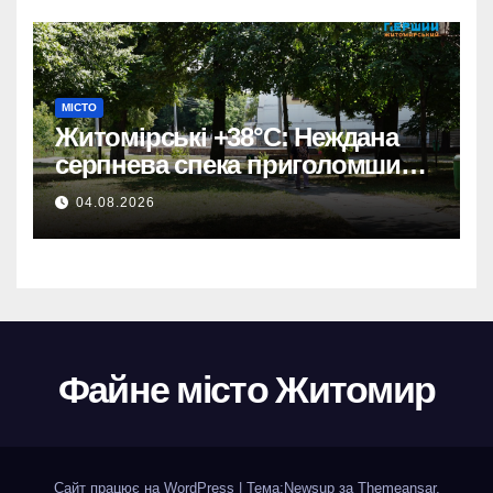
МІСТО
Житомірські +38°C: Неждана
серпнева спека приголомшила
місто
04.08.2026
Файне місто Житомир
Сайт працює на WordPress
|
Тема:
Newsup
за
Themeansar
.