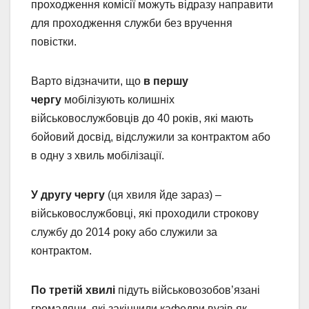
проходження комісії можуть відразу направити
для проходження служби без вручення
повістки.
Варто відзначити, що
в першу
чергу
мобілізують колишніх
військовослужбовців до 40 років, які мають
бойовий досвід, відслужили за контрактом або
в одну з хвиль мобілізації.
У другу чергу
(ця хвиля йде зараз) –
військовослужбовці, які проходили строкову
службу до 2014 року або служили за
контрактом.
По третій хвилі
підуть військовозобов’язані
громадяни, які закінчили кафедри вузів як