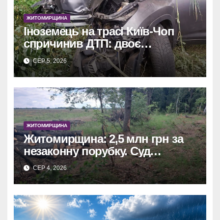
ЖИТОМИРЩИНА
Іноземець на трасі Київ-Чоп
спричинив ДТП: двоє
постраждалих у лікарні.
СЕР 5, 2026
ЖИТОМИРЩИНА
Житомирщина: 2,5 млн грн за
незаконну порубку. Суд
зобов’язав сільраду
СЕР 4, 2026
відшкодувати збитки.