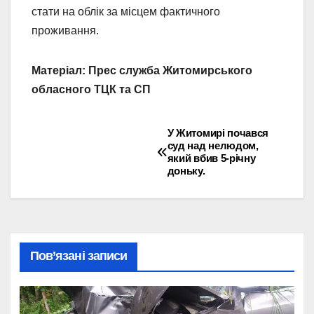
стати на облік за місцем фактичного
проживання.
Матеріал: Прес служба Житомирського
обласного ТЦК та СП
У Житомирі почався
Навігація
суд над нелюдом,
який вбив 5-річну
записів
доньку.
Пов’язані записи