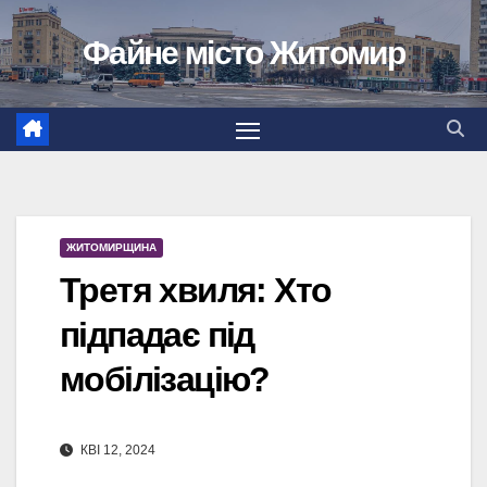
Перейти
Файне місто Житомир
до
вмісту
ЖИТОМИРЩИНА
Третя хвиля: Хто
підпадає під
мобілізацію?
КВІ 12, 2024