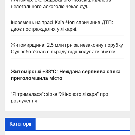
нелегального алкоголю чекає суд.
Іноземець на трасі Київ-Чоп спричинив ДТП:
двоє постраждалих у лікарні.
Житомирщина: 2,5 млн грн за незаконну порубку.
Суд зобов’язав сільраду відшкодувати збитки.
Житомірські +38°C: Неждана серпнева спека
приголомшила місто
“Я трималася”: зірка “Жіночого лікаря” про
розлучення.
Категорії