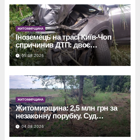
ЖИТОМИРЩИНА
Іноземець на трасі Київ-Чоп
спричинив ДТП: двоє
постраждалих у лікарні.
05.08.2026
ЖИТОМИРЩИНА
Житомирщина: 2,5 млн грн за
незаконну порубку. Суд
зобов’язав сільраду
04.08.2026
відшкодувати збитки.