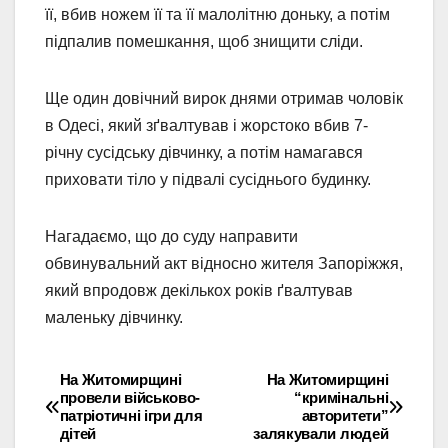
її, вбив ножем її та її малолітню доньку, а потім
підпалив помешкання, щоб знищити сліди.
Ще один довічний вирок днями отримав чоловік
в Одесі, який зґвалтував і жорстоко вбив 7-
річну сусідську дівчинку, а потім намагався
приховати тіло у підвалі сусіднього будинку.
Нагадаємо, що до суду направити
обвинувальний акт відносно жителя Запоріжжя,
який впродовж декількох років ґвалтував
маленьку дівчинку.
На Житомирщині
На Житомирщині
Навігація
провели військово-
“кримінальні
патріотичні ігри для
авторитети”
записів
дітей
залякували людей