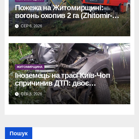
Пожежа на Житомирщині:
вогонь охопив 2 га (Zhitomir-
OnLine)
СЕР 6, 2026
ЖИТОМИРЩИНА
Іноземець на трасі Київ-Чоп
спричинив ДТП: двоє
постраждалих у лікарні.
СЕР 5, 2026
Пошук