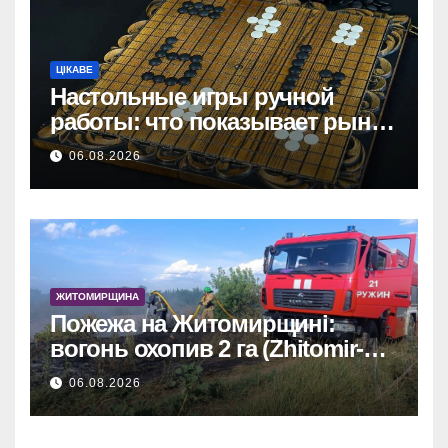
ЦІКАВЕ
Настольные игры ручной
работы: что показывает рынок
и почему цифры говорят сами
06.08.2026
за себя
ЖИТОМИРЩИНА
Пожежа на Житомирщині:
вогонь охопив 2 га (Zhitomir-
OnLine)
06.08.2026