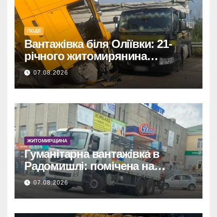
ПОДІЇ
Вантажівка біля Оліївки: 21-
річного житомирянина
травмовано
07.08.2026
ЖИТОМИРЩИНА
Гуманітарна вантажівка в
Радомишлі: помічена на
будівництві приватного
07.08.2026
об’єкта.