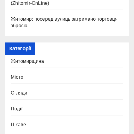
(Zhitomir-OnLine)
Житомир: посеред вулиць затримано торговця
зброєю.
Категорії
Житомирщина
Місто
Огляди
Події
Цікаве