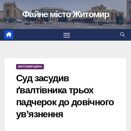
Перейти
Файне місто Житомир
до
вмісту
ЖИТОМИРЩИНА
Суд засудив
ґвалтівника трьох
падчерок до довічного
ув’язнення