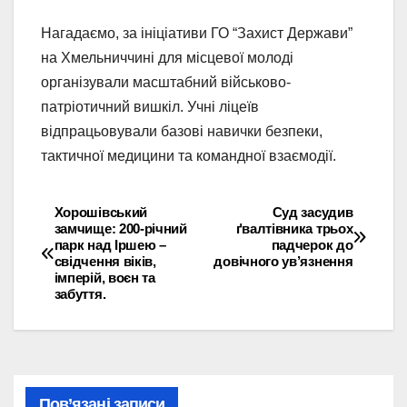
Нагадаємо, за ініціативи ГО “Захист Держави”
на Хмельниччині для місцевої молоді
організували масштабний військово-
патріотичний вишкіл. Учні ліцеїв
відпрацьовували базові навички безпеки,
тактичної медицини та командної взаємодії.
Хорошівський
Суд засудив
Навігація
замчище: 200-річний
ґвалтівника трьох
парк над Іршею –
падчерок до
записів
свідчення віків,
довічного ув’язнення
імперій, воєн та
забуття.
Пов’язані записи