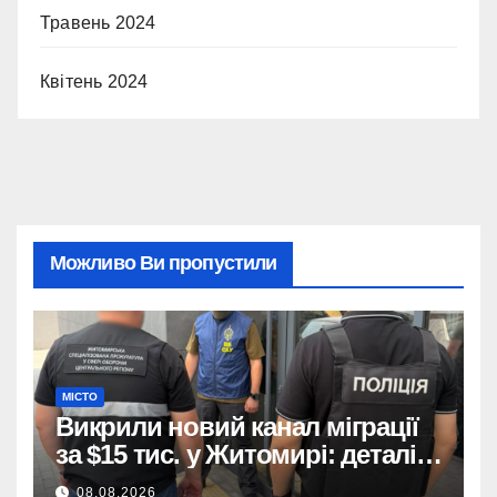
Травень 2024
Квітень 2024
Можливо Ви пропустили
МІСТО
Викрили новий канал міграції
за $15 тис. у Житомирі: деталі
розслідування
08.08.2026