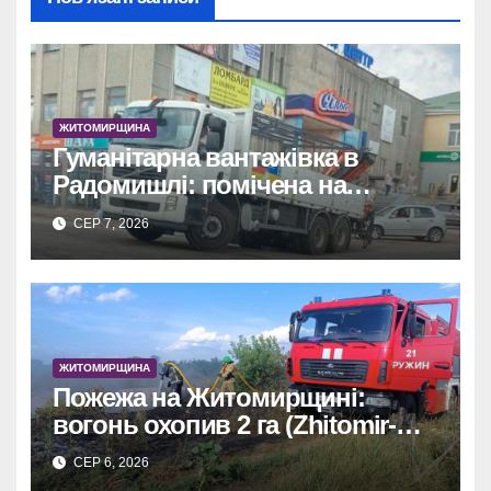
ЖИТОМИРЩИНА
Гуманітарна вантажівка в
Радомишлі: помічена на
будівництві приватного
СЕР 7, 2026
об’єкта.
ЖИТОМИРЩИНА
Пожежа на Житомирщині:
вогонь охопив 2 га (Zhitomir-
OnLine)
СЕР 6, 2026