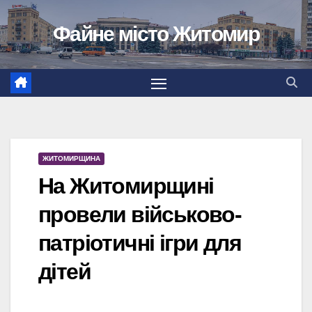
Перейти
Файне місто Житомир
до
вмісту
ЖИТОМИРЩИНА
На Житомирщині
провели військово-
патріотичні ігри для
дітей