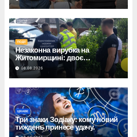
ПОДІЇ
Незаконна вирубка на
Житомирщині: двоє
підозрюваних завдали збитків
08.08.2026
на 34+ млн грн.
ЦІКАВЕ
Три знаки Зодіаку: кому новий
тиждень принесе удачу.