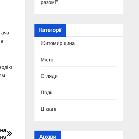
разом!”
Категорії
гача
в,
Житомирщина
Місто
 водію
ням
Огляди
Події
Цікаве
 на
Архіви
ину