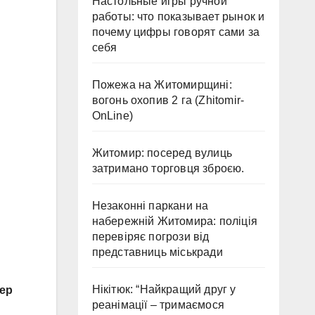
Настольные игры ручной
работы: что показывает рынок и
почему цифры говорят сами за
себя
Пожежа на Житомирщині:
вогонь охопив 2 га (Zhitomir-
OnLine)
Житомир: посеред вулиць
затримано торговця зброєю.
Незаконні паркани на
набережній Житомира: поліція
перевіряє погрози від
представниць міськради
Нікітюк: “Найкращий друг у
пер
реанімації – тримаємося