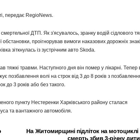
ті, передає RegioNews.
мертельної ДТП. Як з'ясувалось, зранку водій сідлового тя
ї обстановки, проігнорував вимоги наказових дорожніх знакі
івка зіткнулась із зустрічним авто Skoda.
в тяжкі травми. Наступного дня він помер у лікарні. Тепер
ує позбавлення волі на строк від 3 до 8 років з позбавлен
 до 3 років або без такого.
леного пункту Нестеренки Харківського району сталася
уса та вантажного автомобіля.
о
На Житомирщині підліток на мотоциклі
смерть збив 3-річну дит