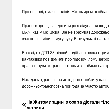
Про це повідомляє поліція Житомирської облас
Правоохоронці завершили розслідування щодо с
MAN їхав у бік Києва. Він не врахував дорожньо
вчасно не змінив смугу руху. В результаті вантаж
Внаслідок ДТП 33-річний водій легковика отрима
вантажівки повідомили про підозру. Йому загрож
права керувати транспортними засобами на строк
Нагадаємо, раніше на автодорозі поблизу насе
дорожньо-транспортна пригода за участю автоб
Навігація
На Житомирщині з озера дістали тіл
людини