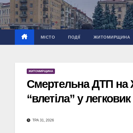
Перейти
до
вмісту
МІСТО
ПОДІЇ
ЖИТОМИРЩИНА
ЖИТОМИРЩИНА
Смертельна ДТП на 
“влетіла” у легковик
ТРА 31, 2026