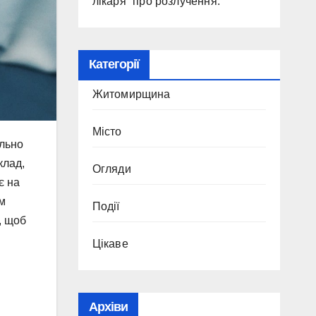
лікаря” про розлучення.
Категорії
Житомирщина
Місто
ально
клад,
Огляди
є на
ім
Події
, щоб
Цікаве
Архіви