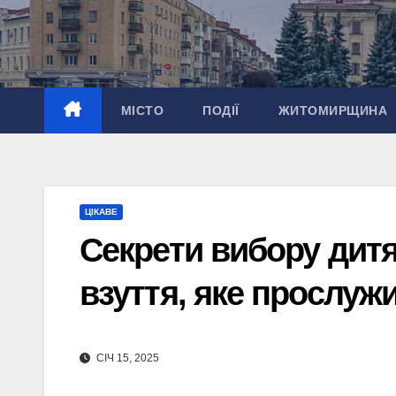
Перейти
до
вмісту
МІСТО
ПОДІЇ
ЖИТОМИРЩИНА
ЦІКАВЕ
Секрети вибору дитя
взуття, яке прослуж
СІЧ 15, 2025