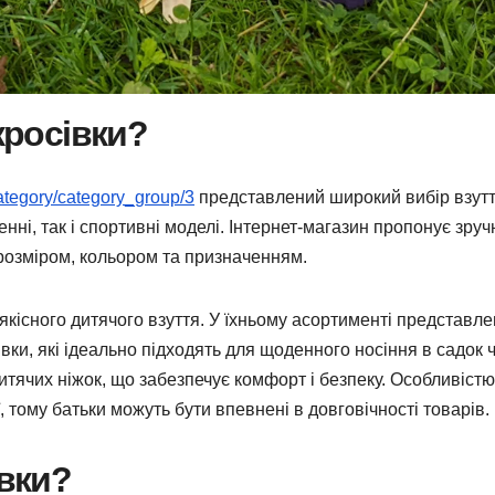
кросівки?
category/category_group/3
представлений широкий вибір взут
нні, так і спортивні моделі. Інтернет-магазин пропонує зру
 розміром, кольором та призначенням.
 якісного дитячого взуття. У їхньому асортименті представле
івки, які ідеально підходять для щоденного носіння в садок 
итячих ніжок, що забезпечує комфорт і безпеку. Особливістю
, тому батьки можуть бути впевнені в довговічності товарів.
івки?