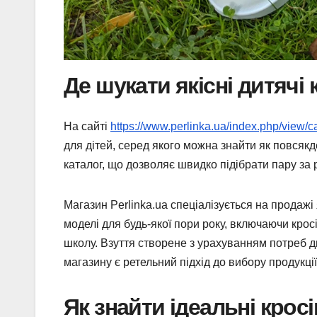
Де шукати якісні дитячі 
На сайті
https://www.perlinka.ua/index.php/view/
для дітей, серед якого можна знайти як повсякде
каталог, що дозволяє швидко підібрати пару за
Магазин Perlinka.ua спеціалізується на продажі
моделі для будь-якої пори року, включаючи крос
школу. Взуття створене з урахуванням потреб д
магазину є ретельний підхід до вибору продукції
Як знайти ідеальні крос