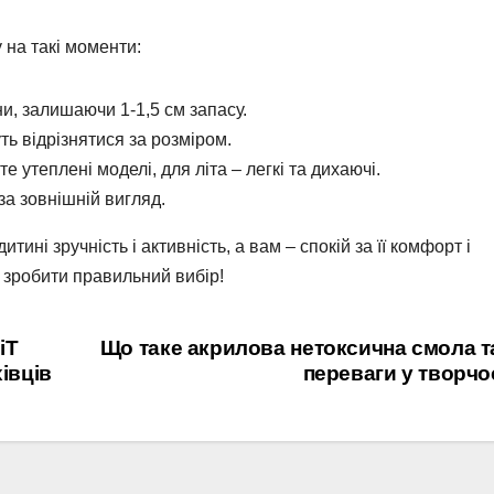
 на такі моменти:
и, залишаючи 1-1,5 см запасу.
ть відрізнятися за розміром.
 утеплені моделі, для літа – легкі та дихаючі.
а зовнішній вигляд.
ині зручність і активність, а вам – спокій за її комфорт і
 зробити правильний вибір!
іТ
Що таке акрилова нетоксична смола та
івців
переваги у творчо