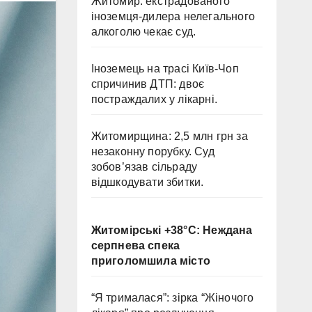
Житомир: екстрадованого
іноземця-дилера нелегального
алкоголю чекає суд.
Іноземець на трасі Київ-Чоп
спричинив ДТП: двоє
постраждалих у лікарні.
Житомирщина: 2,5 млн грн за
незаконну порубку. Суд
зобов’язав сільраду
відшкодувати збитки.
Житомірські +38°C: Неждана
серпнева спека
приголомшила місто
“Я трималася”: зірка “Жіночого