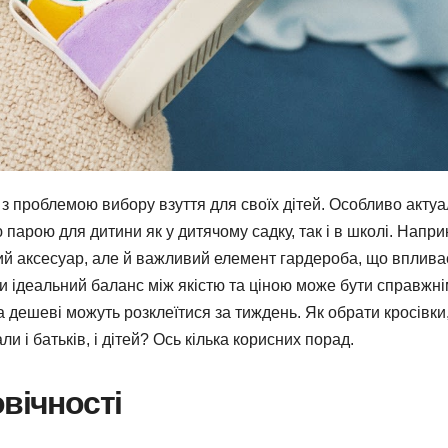
 з проблемою вибору взуття для своїх дітей. Особливо акту
 парою для дитини як у дитячому садку, так і в школі. Напри
й аксесуар, але й важливий елемент гардероба, що вплива
ти ідеальний баланс між якістю та ціною може бути справжн
а дешеві можуть розклеїтися за тиждень. Як обрати кросівки
 і батьків, і дітей? Ось кілька корисних порад.
вічності