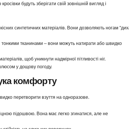
 кросівки будуть зберігати свій зовнішній вигляд і
якісних синтетичних матеріалів. Вони дозволяють ногам “дих
и тонкими тканинами – вони можуть натирати або швидко
атеріалів, щоб уникнути надмірної пітливості ніг.
плюсом у дощову погоду.
рука комфорту
видко перетворити взуття на одноразове.
іцною підошвою. Вона має легко згинатися, але не