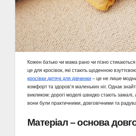
Кожен батько чи мама рано чи пізно стикаються
це для кросівок, які стають щоденною взуттєвою
кросівки дитячі для дівчинки
– це не лише модни
комфорт та здоров’я маленьких ніг. Однак знай
викликом: дорогі моделі швидко стають замалі, 
вони були практичними, довговічними та радували
Матеріал – основа довго