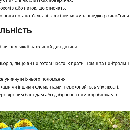
 стійкість на слизьких поверхнях.
околів або ниток, що стирчать.
 вони погано з’єднані, кросівки можуть швидко розклеїтися
альність
ій вигляд, який важливий для дитини.
орів, якщо ви не готові часто їх прати. Темні та нейтральні
е уникнути їхнього поломання.
ками чи іншими елементами, переконайтесь у їх якості.
перевіреним брендам або добросовісним виробникам з