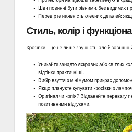
Протектори на підошві забезпечують кращу
Шви повинні бути рівними, без видимих пр
Перевірте наявність клеєних деталей: якщо
Стиль, колір і функціон
Кросівки – це не лише зручність, але й зовнішн
Уникайте занадто яскравих або світлих коль
відтінки практичніші.
Вибір взуття з мінімумом прикрас допомож
Якщо плануєте купувати кросівки з лампоч
Оригінал чи копія? Віддавайте перевагу 
позитивними відгуками.