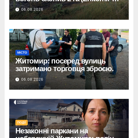
OnLine)
06.08.2026
МІСТО
Житомир: посеред вулиць
затримано торговця зброєю.
06.08.2026
ПОДІЇ
Незаконні паркани на