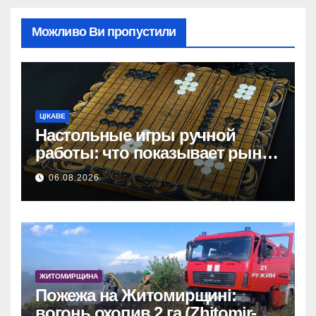
Можливо Ви пропустили
ЦІКАВЕ
Настольные игры ручной
работы: что показывает рынок
и почему цифры говорят сами
06.08.2026
за себя
ЖИТОМИРЩИНА
Пожежа на Житомирщині:
вогонь охопив 2 га (Zhitomir-