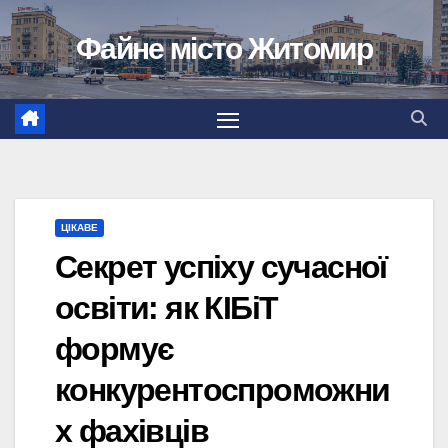
Перейти
Файне місто Житомир
до
вмісту
ЦІКАВЕ
Секрет успіху сучасної
освіти: як КІБіТ
формує
конкурентоспроможни
х фахівців