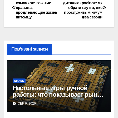
Навігація
хомячков: важные
дитячих кросівок: як
правила,
обрати взуття, яке
записів
продлевающие жизнь
прослужить мінімум
питомцу
два сезони
Пов’язані записи
ЦІКАВЕ
Настольные игры ручной
работы: что показывает рынок
и почему цифры говорят сами
СЕР 6, 2026
за себя