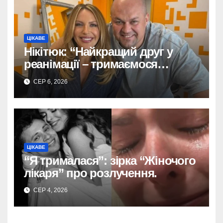
ЦІКАВЕ
Нікітюк: “Найкращий друг у
реанімації – тримаємося
разом!”
СЕР 6, 2026
ЦІКАВЕ
“Я трималася”: зірка “Жіночого
лікаря” про розлучення.
СЕР 4, 2026