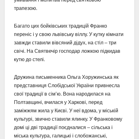
трапезою.
Багато цих бойківських традицій Франко
переніс і у свою львівську віллу. У кутку кімнати
завжди ставили вівсяний дідух, на стіл – три
свічі. На Святвечір господар ложкою підкидав
кутю до стелі.
Дружина письменника Ольга Хоружинська як
представниця Слобідської України привнесла
свої традиції в сім’ю. Вона народилася на
Полтавщині, вчилася у Харкові, перед
заміжжям жила у Києві. У неї вдома, у міській
культурі, звично ставили ялинку. У Франковому
домі ці дві традиції поєдналися – сільська і
міська культура, галицькі і слобожанські,