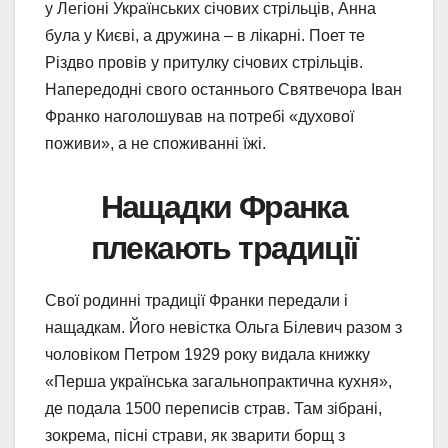
у Легіоні Українських січових стрільців, Анна
була у Києві, а дружина – в лікарні. Поет те
Різдво провів у притулку січових стрільців.
Напередодні свого останнього Святвечора Іван
Франко наголошував на потребі «духової
поживи», а не споживанні їжі.
Нащадки Франка
плекають традиції
Свої родинні традиції Франки передали і
нащадкам. Його невістка Ольга Білевич разом з
чоловіком Петром 1929 року видала книжку
«Перша українська загальнопрактична кухня»,
де подала 1500 переписів страв. Там зібрані,
зокрема, пісні страви, як зварити борщ з