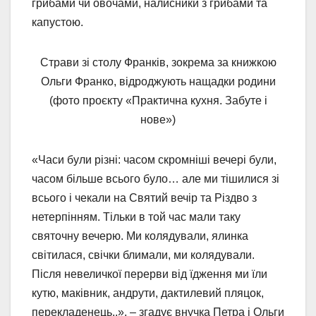
грибами чи овочами, налисники з грибами та
капустою.
Страви зі столу Франків, зокрема за книжкою
Ольги Франко, відроджують нащадки родини
(фото проєкту «Практична кухня. Забуте і
нове»)
«Часи були різні: часом скромніші вечері були,
часом більше всього було… але ми тішилися зі
всього і чекали на Святий вечір та Різдво з
нетерпінням. Тільки в той час мали таку
святочну вечерю. Ми колядували, ялинка
світилася, свічки блимали, ми колядували.
Після невеличкої перерви від їдження ми їли
кутю, маківник, андрути, дактилевий пляцок,
перекладенець..», – згадує внучка Петра і Ольги