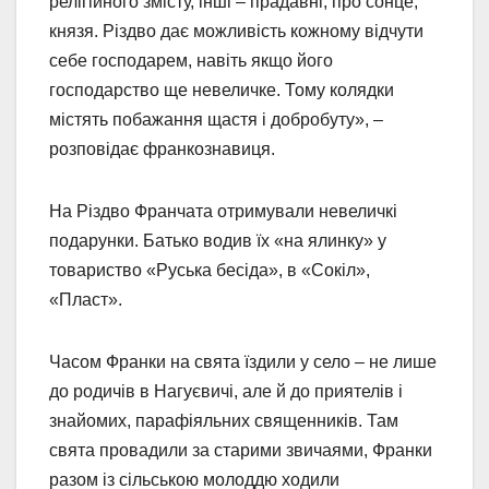
релігійного змісту, інші – прадавні, про сонце,
князя. Різдво дає можливість кожному відчути
себе господарем, навіть якщо його
господарство ще невеличке. Тому колядки
містять побажання щастя і добробуту», –
розповідає франкознавиця.
На Різдво Франчата отримували невеличкі
подарунки. Батько водив їх «на ялинку» у
товариство «Руська бесіда», в «Сокіл»,
«Пласт».
Часом Франки на свята їздили у село – не лише
до родичів в Нагуєвичі, але й до приятелів і
знайомих, парафіяльних священників. Там
свята провадили за старими звичаями, Франки
разом із сільською молоддю ходили