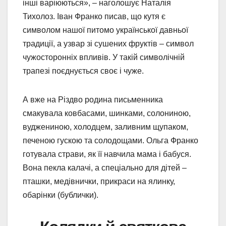
інші варіюються», – наголошує Наталія
Тихолоз. Іван Франко писав, що кутя є
символом нашої питомо української давньої
традиції, а узвар зі сушених фруктів – символ
чужосторонніх впливів. У такій символічній
трапезі поєднується своє і чуже.
А вже на Різдво родина письменника
смакувала ковбасами, шинками, солониною,
вуджениною, холодцем, заливним щупаком,
печеною гускою та солодощами. Ольга Франко
готувала страви, як її навчила мама і бабуся.
Вона пекла калачі, а спеціально для дітей –
пташки, медівнички, прикраси на ялинку,
обарінки (бублички).