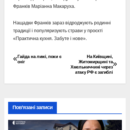
Франків Маріанна Макаруха.
Нащадки Франків зараз відроджують родинні
традиції і популяризують страви у проєкті
«Практична кухня. Забуте і нове».
Гайда на лижі, поки є
На Київщині,
Навігація
сніг
Житомирщині та
Хмельниччині через
записів
атаку РФ є загиблі
Пов’язані записи