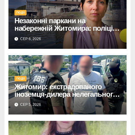
ПОДІЇ
Незаконні паркани на
набережній Житомира: поліція
перевіряє погрози від
СЕР 6, 2026
представниць міськради
ПОДІЇ
Житомир: екстрадованого
іноземця-дилера нелегального
алкоголю чекає суд.
СЕР 5, 2026