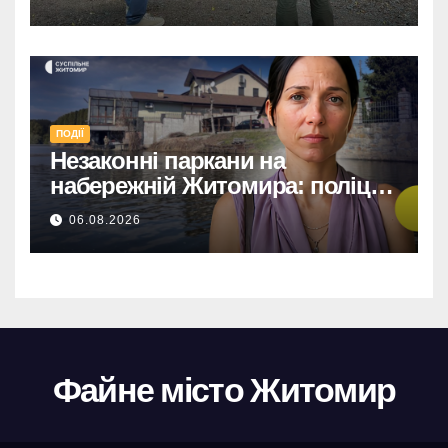
ПОДІЇ
Незаконні паркани на
набережній Житомира: поліція
перевіряє погрози від
06.08.2026
представниць міськради
Файне місто Житомир