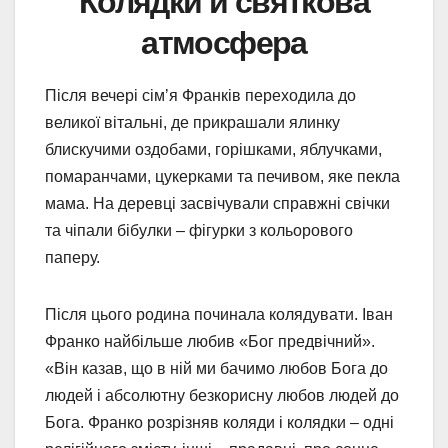
Колядки й святкова
атмосфера
Після вечері сімʼя Франків переходила до
великої вітальні, де прикрашали ялинку
блискучими оздобами, горішками, яблучками,
помаранчами, цукерками та печивом, яке пекла
мама. На деревці засвічували справжні свічки
та чіпали бібулки – фігурки з кольорового
паперу.
Після цього родина починала колядувати. Іван
Франко найбільше любив «Бог предвічний».
«Він казав, що в ній ми бачимо любов Бога до
людей і абсолютну безкорисну любов людей до
Бога. Франко розрізняв коляди і колядки – одні