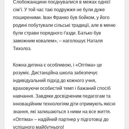
Слобожанщини поєднувалися в межах однієї
сім’ї. У той час такі подружжя не були дуже
поширеними. Іван Франко був бойком, у його
родині побутували сільські традиції, але в меню
були страви порядного ґазди. Батько був
заможним ковалем», – наголошує Наталя
Тихолоз.
Кожна дитина є особливою, і «Оптіма» це
розуміє. Дистанційна школа забезпечує
індивідуальний підхід до кожного учня,
враховуючи особистий темп і бажаний спосіб
навчання. Завдяки досвідченим педагогам та
інноваційним технологіям діти отримують якісні
знання, які залишаються з ними на все життя.
«Оптіма» – надійний партнер у підготовці до
успішного майбутнього!