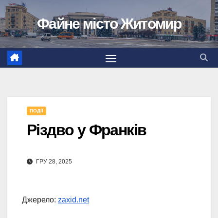
Перейти
Файне місто Житомир
до
вмісту
ПОДІЇ
Різдво у Франків
ГРУ 28, 2025
Джерело:
zaxid.net