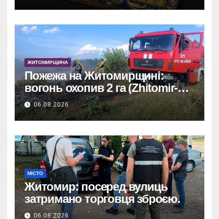
за себя
ЖИТОМИРЩИНА
Пожежа на Житомирщині:
вогонь охопив 2 га (Zhitomir-
OnLine)
06.08.2026
МІСТО
Житомир: посеред вулиць
затримано торговця зброєю.
06.08.2026