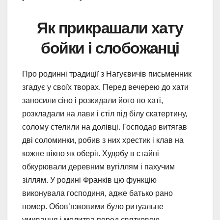
Як прикрашали хату
бойки і слобожанці
Про родинні традиції з Нагуєвичів письменник
згадує у своїх творах. Перед вечерею до хати
заносили сіно і розкидали його по хаті,
розкладали на лави і стіл під білу скатертину,
солому стелили на долівці. Господар витягав
дві соломинки, робив з них хрестик і клав на
кожне вікно як оберіг. Худобу в стайні
обкурювали деревним вугіллям і пахучим
зіллям. У родині Франків цю функцію
виконувала господиня, адже батько рано
помер. Обов’язковими було ритуальне
умивання і молитва перед святковою