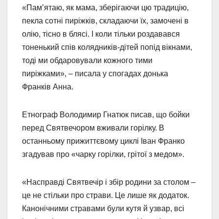
«Пам’ятаю, як мама, зберігаючи цю традицію,
пекла сотні пиріжків, складаючи їх, замочені в
олію, тісно в блясі. І коли тільки роздавався
тоненький спів колядників-дітей попід вікнами,
тоді ми обдаровували кожного тими
пиріжками», – писала у спогадах донька
Франків Анна.
Етнограф Володимир Гнатюк писав, що бойки
перед Святвечором вживали горілку. В
останньому прижиттєвому циклі Іван Франко
згадував про «чарку горілки, грітої з медом».
«Насправді Святвечір і збір родини за столом –
це не стільки про страви. Це лише як додаток.
Канонічними стравами були кутя й узвар, всі