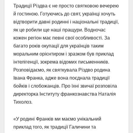
Традиції Різдва є не просто святковою вечерею
й гостиною. Готуючись до свят, українці хочуть
відтворити давні родинні і національні традиції,
як це робили ще наші пращури. Водночас
кожен регіон має певні свої особливості. За
багато років окупації для українців таким
моральним орієнтиром і зразком був приклад
інтелігенції, зокрема відомих письменників.
Розповідаємо, як святкувала Різдво родина
Івана Франка, адже вона поєднала традиції
бойків і слобожанців. Про їхні звичаї розповіла
директорка Інституту франкознавства Наталія
Тихолоз.
«У родині Франків ми маємо унікальний
приклад того, як традиції Галичини та