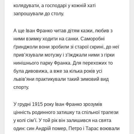
колядувати, а господарі у кожній хаті
запрошували до столу.
А ще Іван Франко читав дітям казки, любив з
ними ​​взимку ходити на санки. Саморобні
ґринджоли вони зробили зі старої скрині, до неї
прив’язували мотузку і зʼїжджали ними з гірки
нинішнього парку Франка. Для перехожих то
була дивовижа, а вже за кілька років усі
львів’яни практикували такий зимовий вид
спорту.
У грудні 1915 року Іван Франко зрозумів
цінність родинного затишку та спільної трапези
у колі сім’ї. У той рік він залишився на свята
один: син Андрій помер, Петро і Тарас воювали