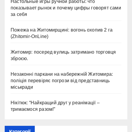
Настольные игры ручной работы: что
показывает рынок и почему цифры говорят сами
за себя
Пожежа на Житомирщині: вогонь охопив 2 га
(Zhitomir-OnLine)
Житомир: посеред вулиць затримано торговця
зброєю.
Незаконні паркани на набережній Житомира:
поліція перевіряє погрози від представниць
міськради
Нікітюк: “Найкращий друг у реанімації –
тримаємося разом!”
Категорії