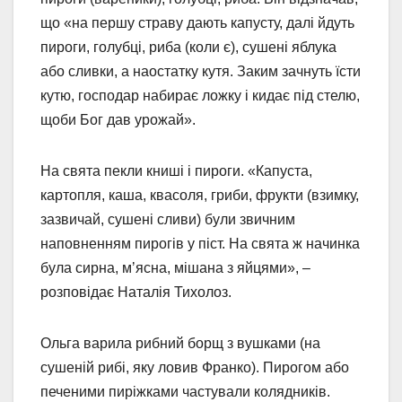
що «на першу страву дають капусту, далі йдуть
пироги, голубці, риба (коли є), сушені яблука
або сливки, а наостатку кутя. Заким зачнуть їсти
кутю, господар набирає ложку і кидає під стелю,
щоби Бог дав урожай».
На свята пекли книші і пироги. «Капуста,
картопля, каша, квасоля, гриби, фрукти (взимку,
зазвичай, сушені сливи) були звичним
наповненням пирогів у піст. На свята ж начинка
була сирна, мʼясна, мішана з яйцями», –
розповідає Наталія Тихолоз.
Ольга варила рибний борщ з вушками (на
сушеній рибі, яку ловив Франко). Пирогом або
печеними пиріжками частували колядників.