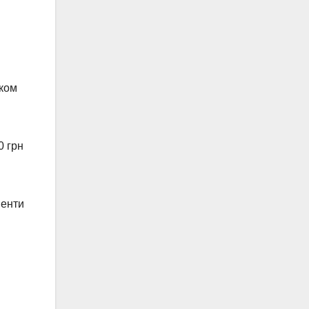
иком
0 грн
менти