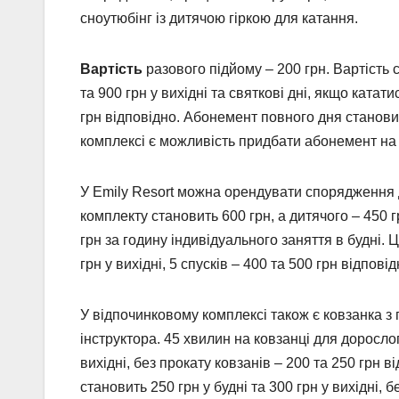
сноутюбінг із дитячою гіркою для катання.
Вартість
разового підйому – 200 грн. Вартість ск
та 900 грн у вихідні та святкові дні, якщо катати
грн відповідно. Абонемент повного дня становить 
комплексі є можливість придбати абонемент на к
У Emily Resort можна орендувати спорядження д
комплекту становить 600 грн, а дитячого – 450 г
грн за годину індивідуального заняття в будні. Ц
грн у вихідні, 5 спусків – 400 та 500 грн відповід
У відпочинковому комплексі також є ковзанка з
інструктора. 45 хвилин на ковзанці для дорослог
вихідні, без прокату ковзанів – 200 та 250 грн в
становить 250 грн у будні та 300 грн у вихідні, б