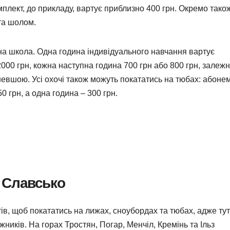
лект, до прикладу, вартує приблизно 400 грн. Окремо тако
та шолом.
жна школа. Одна година індивідуального навчання вартує
2000 грн, кожна наступна година 700 грн або 800 грн, залежн
ешевшою. Усі охочі також можуть покататись на тюбах: абоне
0 грн, а одна година – 300 грн.
Славсько
ів, щоб покататись на лижах, сноубордах та тюбах, адже тут
ижників. На горах Тростян, Погар, Менчіл, Кремінь та Ільз