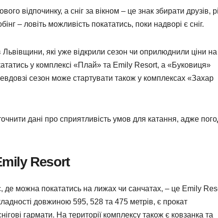
ого відпочинку, а сніг за вікном – це знак збирати друзів, р
бінг – ловіть можливість покататись, поки надворі є сніг.
в Львівщини, які уже відкрили сезон чи оприлюднили ціни на
ататись у комплексі «Плай» та Emily Resort, а «Буковиця»
Невдовзі сезон може стартувати також у комплексах «Захар
очнити дані про сприятливість умов для катання, адже пог
mily Resort
де можна покататись на лижах чи санчатах, – це Emily Reso
складності довжиною 595, 528 та 475 метрів, є прокат
нігові гармати. На території комплексу також є ковзанка та