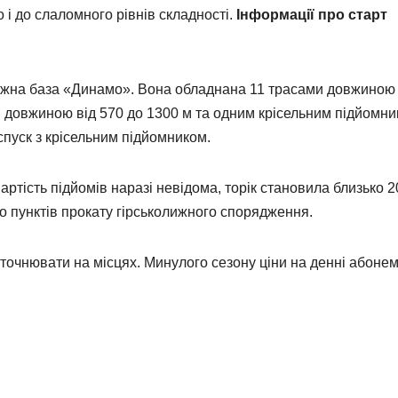
 і до слаломного рівнів складності.
Інформації про старт
лижна база «Динамо». Вона обладнана 11 трасами довжиною
 довжиною від 570 до 1300 м та одним крісельним підйомн
спуск з крісельним підйомником.
Вартість підйомів наразі невідома, торік становила близько 2
то пунктів прокату гірськолижного спорядження.
 уточнювати на місцях. Минулого сезону ціни на денні абоне