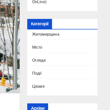
OnLine)
Категорії
Житомирщина
Місто
Огляди
Події
Цікаве
Архіви