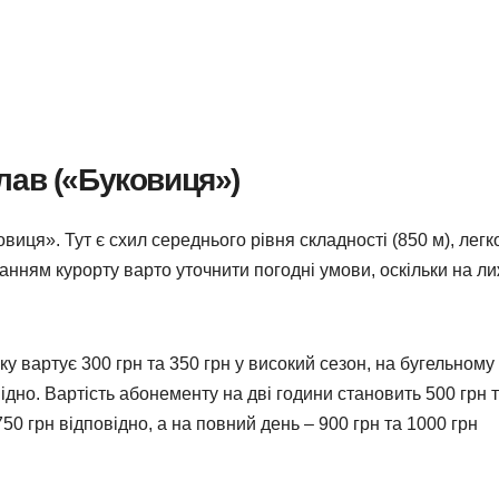
лав («Буковиця»)
иця». Тут є схил середнього рівня складності (850 м), легк
уванням курорту варто уточнити погодні умови, оскільки на л
ку вартує 300 грн та 350 грн у високий сезон, на бугельному
повідно. Вартість абонементу на дві години становить 500 грн 
750 грн відповідно, а на повний день – 900 грн та 1000 грн