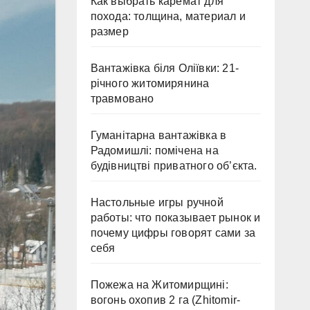
Как выбрать каремат для
похода: толщина, материал и
размер
Вантажівка біля Оліївки: 21-
річного житомирянина
травмовано
Гуманітарна вантажівка в
Радомишлі: помічена на
будівництві приватного об’єкта.
Настольные игры ручной
работы: что показывает рынок и
почему цифры говорят сами за
себя
Пожежа на Житомирщині:
вогонь охопив 2 га (Zhitomir-