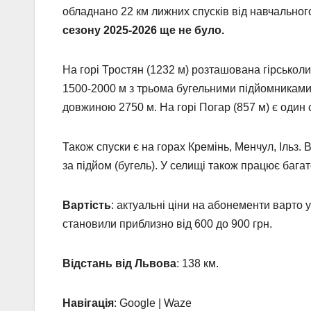
обладнано 22 км лижних спусків від навчального
сезону 2025-2026 ще не було.
На горі Тростян (1232 м) розташована гірсько
1500-2000 м з трьома бугельними підйомниками
довжиною 2750 м. На горі Погар (857 м) є один 
Також спуски є на горах Кремінь, Менчул, Ільз. 
за підйом (бугель). У селищі також працює бага
Вартість
: актуальні ціни на абонементи варто
становили приблизно від 600 до 900 грн.
Відстань від Львова
: 138 км.
Навігація
: Google | Waze