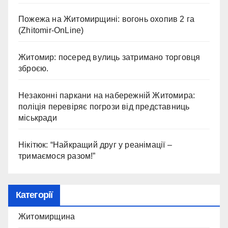
Пожежа на Житомирщині: вогонь охопив 2 га
(Zhitomir-OnLine)
Житомир: посеред вулиць затримано торговця
зброєю.
Незаконні паркани на набережній Житомира:
поліція перевіряє погрози від представниць
міськради
Нікітюк: “Найкращий друг у реанімації –
тримаємося разом!”
Категорії
Житомирщина