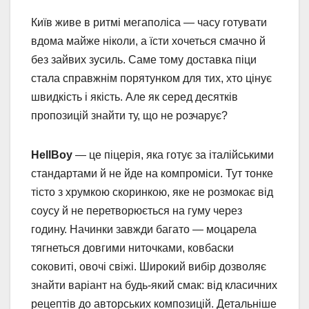
Київ живе в ритмі мегаполіса — часу готувати
вдома майже ніколи, а їсти хочеться смачно й
без зайвих зусиль. Саме тому доставка піци
стала справжнім порятунком для тих, хто цінує
швидкість і якість. Але як серед десятків
пропозицій знайти ту, що не розчарує?
HellBoy
— це піцерія, яка готує за італійськими
стандартами й не йде на компроміси. Тут тонке
тісто з хрумкою скоринкою, яке не розмокає від
соусу й не перетворюється на гуму через
годину. Начинки завжди багато — моцарела
тягнеться довгими ниточками, ковбаски
соковиті, овочі свіжі. Широкий вибір дозволяє
знайти варіант на будь-який смак: від класичних
рецептів до авторських композицій. Детальніше