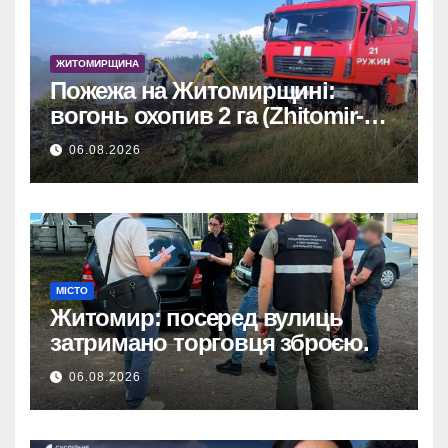
ЖИТОМИРЩИНА
Пожежа на Житомирщині:
вогонь охопив 2 га (Zhitomir-
OnLine)
06.08.2026
МІСТО
Житомир: посеред вулиць
затримано торговця зброєю.
06.08.2026