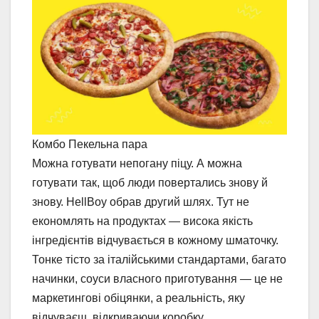
Комбо Пекельна пара
Можна готувати непогану піцу. А можна
готувати так, щоб люди повертались знову й
знову. HellBoy обрав другий шлях. Тут не
економлять на продуктах — висока якість
інгредієнтів відчувається в кожному шматочку.
Тонке тісто за італійськими стандартами, багато
начинки, соуси власного приготування — це не
маркетингові обіцянки, а реальність, яку
відчуваєш, відкриваючи коробку.