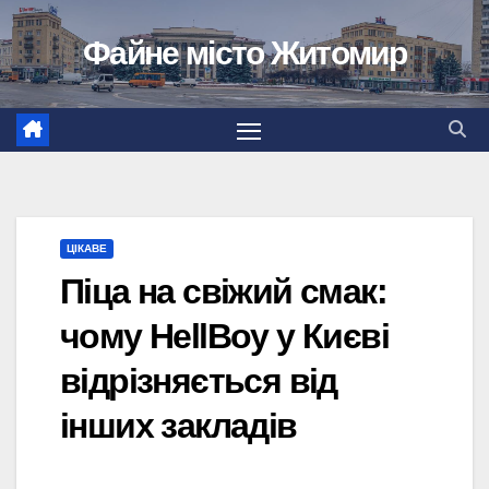
Перейти
Файне місто Житомир
до
вмісту
ЦІКАВЕ
Піца на свіжий смак:
чому HellBoy у Києві
відрізняється від
інших закладів