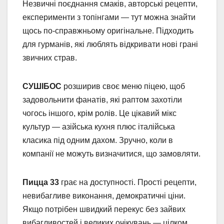
Незвичні поєднання смаків, авторські рецепти,
експерименти з топінгами — тут можна знайти
щось по-справжньому оригінальне. Підходить
для гурманів, які люблять відкривати нові грані
звичних страв.
СУШІБОС
розширив своє меню піцею, щоб
задовольнити фанатів, які раптом захотіли
чогось іншого, крім ролів. Це цікавий мікс
культур — азійська кухня плюс італійська
класика під одним дахом. Зручно, коли в
компанії не можуть визначитися, що замовляти.
Пицца 33
грає на доступності. Прості рецепти,
невибагливе виконання, демократичні ціни.
Якщо потрібен швидкий перекус без зайвих
вибагливостей і великих очікувань — цілком