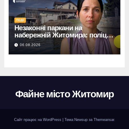
ПОДІЇ
Незаконні паркани на
набережній Житомира: поліція
перевіряє погрози від
06.08.2026
представниць міськради
Файне місто Житомир
Сайт працює на WordPress
|
Тема:
Newsup
за
Themeansar
.