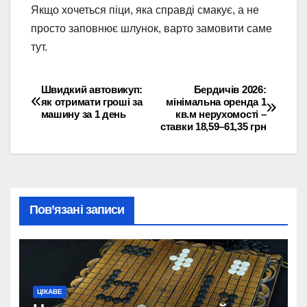
Якщо хочеться піци, яка справді смакує, а не
просто заповнює шлунок, варто замовити саме
тут.
Швидкий автовикуп:
Бердичів 2026:
Навігація
як отримати гроші за
мінімальна оренда 1
машину за 1 день
кв.м нерухомості –
записів
ставки 18,59–61,35 грн
Пов’язані записи
ЦІКАВЕ