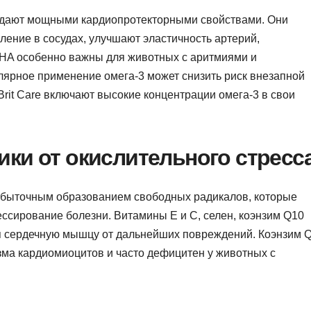
адают мощными кардиопротекторными свойствами. Они
ение в сосудах, улучшают эластичность артерий,
HA особенно важны для животных с аритмиями и
ярное применение омега-3 может снизить риск внезапной
 Brit Care включают высокие концентрации омега-3 в свои
ки от окислительного стресс
збыточным образованием свободных радикалов, которые
ссирование болезни. Витамины E и C, селен, коэнзим Q10
 сердечную мышцу от дальнейших повреждений. Коэнзим 
зма кардиомиоцитов и часто дефицитен у животных с