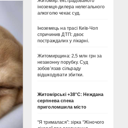
Житомир: екстрадованого
іноземця-дилера нелегального
алкоголю чекає суд.
Іноземець на трасі Київ-Чоп
спричинив ДТП: двоє
постраждалих у лікарні.
Житомирщина: 2,5 млн грн за
незаконну порубку. Суд
зобов’язав сільраду
відшкодувати збитки.
Житомірські +38°C: Неждана
серпнева спека
приголомшила місто
“Я трималася”: зірка “Жіночого