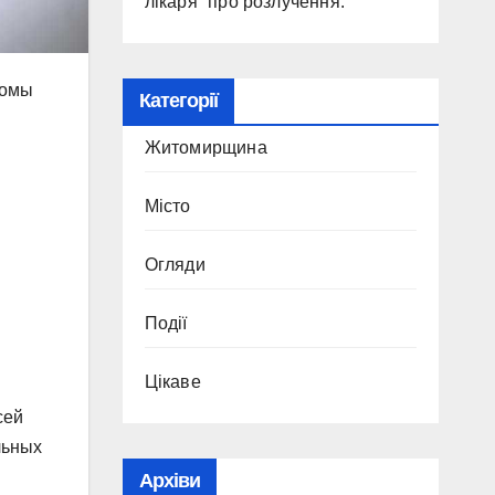
лікаря” про розлучення.
томы
Категорії
Житомирщина
Місто
Огляди
Події
Цікаве
сей
льных
Архіви