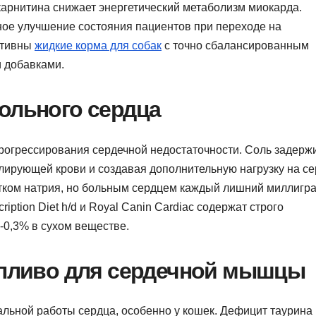
карнитина снижает энергетический метаболизм миокарда.
ое улучшение состояния пациентов при переходе на
ктивны
жидкие корма для собак
с точно сбалансированным
 добавками.
ольного сердца
прогрессирования сердечной недостаточности. Соль задерж
лирующей крови и создавая дополнительную нагрузку на се
тком натрия, но больным сердцем каждый лишний миллигр
ription Diet h/d и Royal Canin Cardiac содержат строго
1-0,3% в сухом веществе.
топливо для сердечной мышцы
льной работы сердца, особенно у кошек. Дефицит таурина