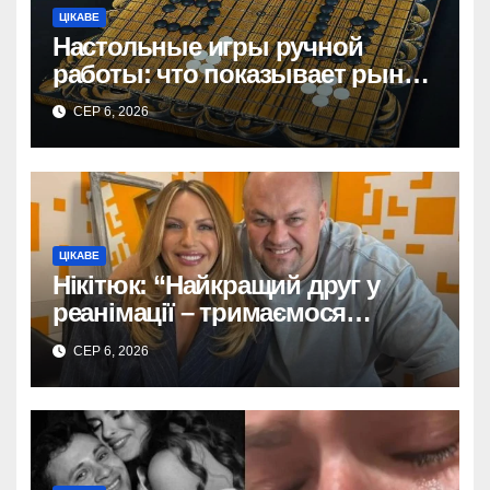
ЦІКАВЕ
Настольные игры ручной
работы: что показывает рынок
и почему цифры говорят сами
СЕР 6, 2026
за себя
ЦІКАВЕ
Нікітюк: “Найкращий друг у
реанімації – тримаємося
разом!”
СЕР 6, 2026