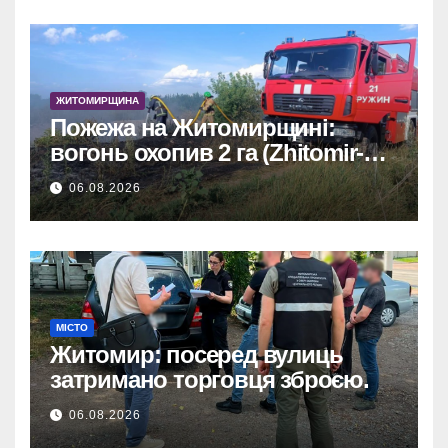
ЖИТОМИРЩИНА
Пожежа на Житомирщині:
вогонь охопив 2 га (Zhitomir-
OnLine)
06.08.2026
МІСТО
Житомир: посеред вулиць
затримано торговця зброєю.
06.08.2026