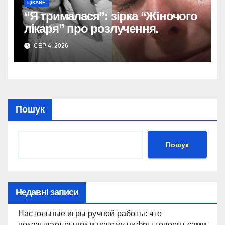
ЦІКАВЕ
“Я трималася”: зірка “Жіночого
лікаря” про розлучення.
СЕР 4, 2026
Пошук
Пошук
Недавні записи
Настольные игры ручной работы: что
показывает рынок и почему цифры говорят сами