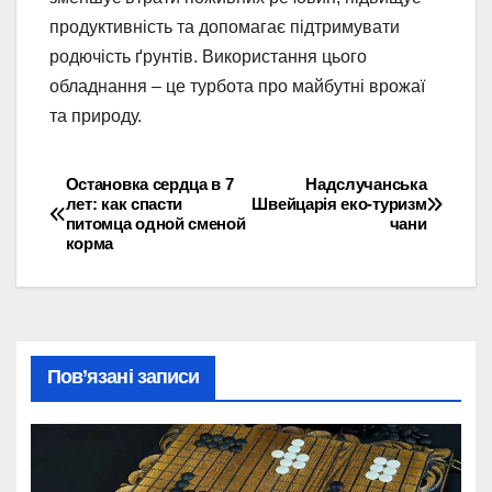
продуктивність та допомагає підтримувати
родючість ґрунтів. Використання цього
обладнання – це турбота про майбутні врожаї
та природу.
Остановка сердца в 7
Надслучанська
Навігація
лет: как спасти
Швейцарія еко-туризм
питомца одной сменой
чани
записів
корма
Пов’язані записи