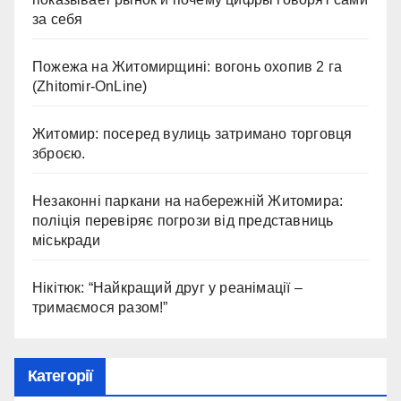
за себя
Пожежа на Житомирщині: вогонь охопив 2 га
(Zhitomir-OnLine)
Житомир: посеред вулиць затримано торговця
зброєю.
Незаконні паркани на набережній Житомира:
поліція перевіряє погрози від представниць
міськради
Нікітюк: “Найкращий друг у реанімації –
тримаємося разом!”
Категорії