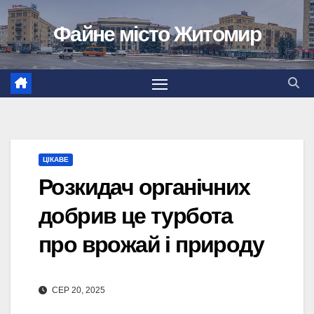
Перейти
Файне місто Житомир
до
вмісту
ЦІКАВЕ
Розкидач органічних
добрив це турбота
про врожай і природу
СЕР 20, 2025