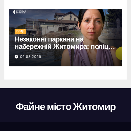
ПОДІЇ
Незаконні паркани на
набережній Житомира: поліція
перевіряє погрози від
06.08.2026
представниць міськради
Файне місто Житомир