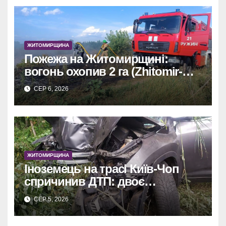
ЖИТОМИРЩИНА
Пожежа на Житомирщині:
вогонь охопив 2 га (Zhitomir-
OnLine)
СЕР 6, 2026
ЖИТОМИРЩИНА
Іноземець на трасі Київ-Чоп
спричинив ДТП: двоє
постраждалих у лікарні.
СЕР 5, 2026