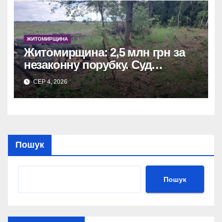
ЖИТОМИРЩИНА
Житомирщина: 2,5 млн грн за
незаконну порубку. Суд
зобов’язав сільраду
СЕР 4, 2026
відшкодувати збитки.
Пошук
Пошук