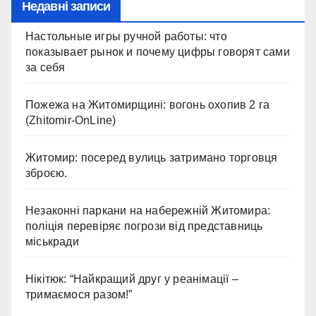
Недавні записи
Настольные игры ручной работы: что
показывает рынок и почему цифры говорят сами
за себя
Пожежа на Житомирщині: вогонь охопив 2 га
(Zhitomir-OnLine)
Житомир: посеред вулиць затримано торговця
зброєю.
Незаконні паркани на набережній Житомира:
поліція перевіряє погрози від представниць
міськради
Нікітюк: “Найкращий друг у реанімації –
тримаємося разом!”