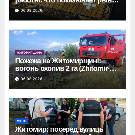
и почему цифры говорят сами
06.08.2026
за себя
ЖИТОМИРЩИНА
Пожежа на Житомирщині:
вогонь охопив 2 га (Zhitomir-
OnLine)
06.08.2026
МІСТО
Житомир: посеред вулиць