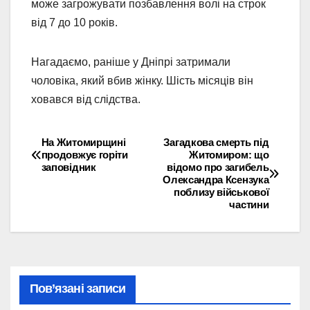
може загрожувати позбавлення волі на строк
від 7 до 10 років.
Нагадаємо, раніше у
Дніпрі затримали
чоловіка, який вбив жінку. Шість місяців він
ховався від слідства.
На Житомирщині
Загадкова смерть під
Навігація
продовжує горіти
Житомиром: що
заповідник
відомо про загибель
записів
Олександра Ксензука
поблизу військової
частини
Пов’язані записи