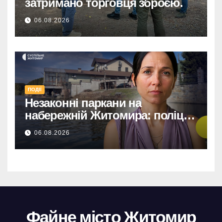
затримано торговця зброєю.
06.08.2026
ПОДІЇ
Незаконні паркани на
набережній Житомира: поліція
перевіряє погрози від
06.08.2026
представниць міськради
Файне місто Житомир