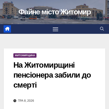
Перейти
Файне місто Житомир
до
вмісту
ЖИТОМИРЩИНА
На Житомирщині
пенсіонера забили до
смерті
ТРА 8, 2026