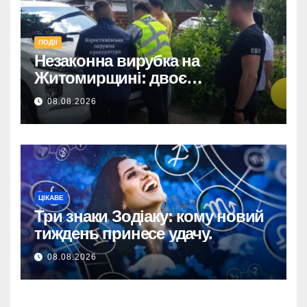
ПОДІЇ
Незаконна вирубка на
Житомирщині: двоє
підозрюваних завдали збитків
08.08.2026
на 34+ млн грн.
ЦІКАВЕ
Три знаки Зодіаку: кому новий
тиждень принесе удачу.
08.08.2026