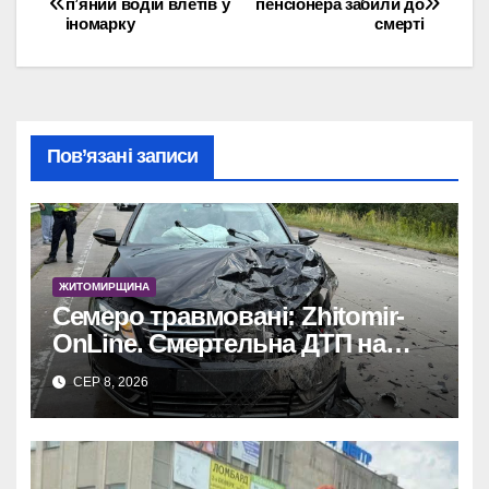
п’яний водій влетів у
пенсіонера забили до
іномарку
смерті
записів
Пов’язані записи
ЖИТОМИРЩИНА
Семеро травмовані: Zhitomir-
OnLine. Смертельна ДТП на
трасі, деталі аварії.
СЕР 8, 2026