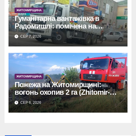
ЖИТОМИРЩИНА
Гуманітарна вантажівка в
Радомишлі: помічена на
будівництві приватного
СЕР 7, 2026
об’єкта.
ЖИТОМИРЩИНА
Пожежа на Житомирщині:
вогонь охопив 2 га (Zhitomir-
OnLine)
СЕР 6, 2026