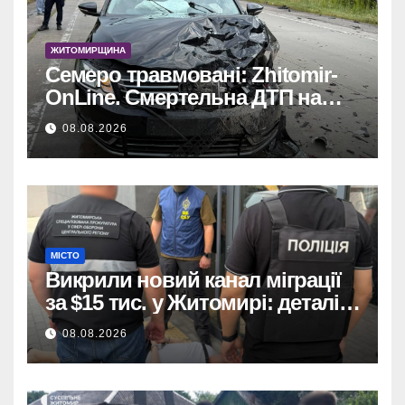
ЖИТОМИРЩИНА
Семеро травмовані: Zhitomir-
OnLine. Смертельна ДТП на
трасі, деталі аварії.
08.08.2026
МІСТО
Викрили новий канал міграції
за $15 тис. у Житомирі: деталі
розслідування
08.08.2026