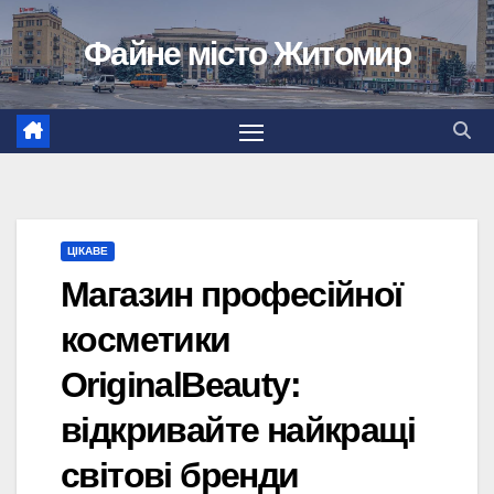
Перейти
Файне місто Житомир
до
вмісту
ЦІКАВЕ
Магазин професійної
косметики
OriginalBeauty:
відкривайте найкращі
світові бренди