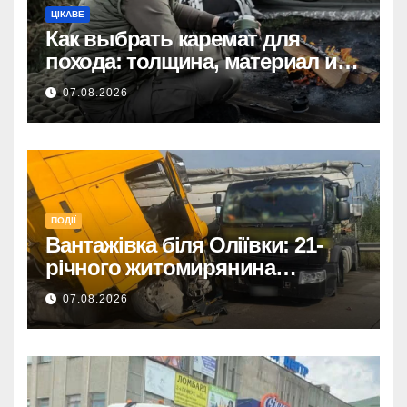
ЦІКАВЕ
Как выбрать каремат для
похода: толщина, материал и
размер
07.08.2026
ПОДІЇ
Вантажівка біля Оліївки: 21-
річного житомирянина
травмовано
07.08.2026