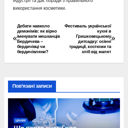
індустрії та дає поради з правильного
використання косметики.
Дебати навколо
Фестиваль української
Навігація
демонімів: як вірно
кухні в
іменувати мешканців
Гришковецькому
записів
Бердичева –
дитсадку: осінні
бердичівці чи
традиції, костюми та
бердичівляни?
хліб від малят
Пов’язані записи
ЦІКАВЕ