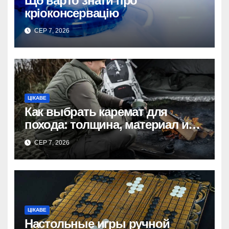
Що варто знати про
кріоконсервацію
СЕР 7, 2026
ЦІКАВЕ
Как выбрать каремат для
похода: толщина, материал и
размер
СЕР 7, 2026
ЦІКАВЕ
Настольные игры ручной