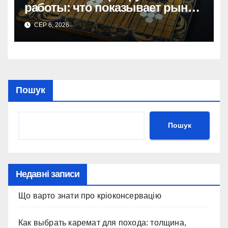
работы: что показывает рынок
и почему цифры говорят сами
СЕР 6, 2026
за себя
Пошук
Пошук
Недавні записи
Що варто знати про кріоконсервацію
Как выбрать каремат для похода: толщина,