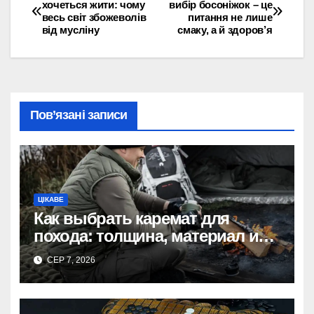
хочеться жити: чому
вибір босоніжок – це
весь світ збожеволів
питання не лише
записів
від мусліну
смаку, а й здоров’я
Пов’язані записи
ЦІКАВЕ
Как выбрать каремат для
похода: толщина, материал и
размер
СЕР 7, 2026