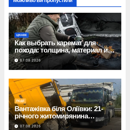
Можливо Ви пропустили
ЦІКАВЕ
Как выбрать каремат для
похода: толщина, материал и
размер
07.08.2026
ПОДІЇ
Вантажівка біля Оліївки: 21-
річного житомирянина
травмовано
07.08.2026