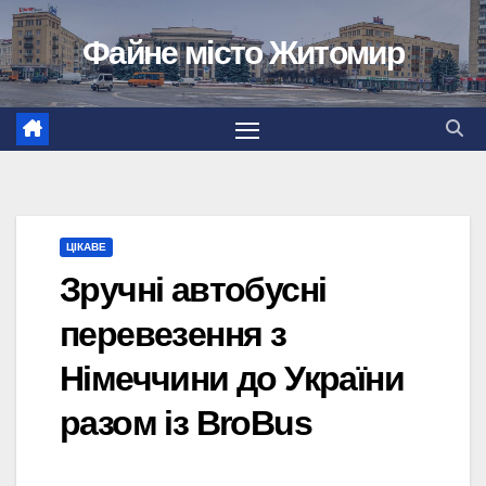
Перейти
Файне місто Житомир
до
вмісту
ЦІКАВЕ
Зручні автобусні
перевезення з
Німеччини до України
разом із BroBus