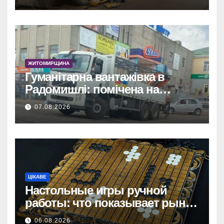
ЖИТОМИРЩИНА
Гуманітарна вантажівка в
Радомишлі: помічена на
будівництві приватного
07.08.2026
об’єкта.
ЦІКАВЕ
Настольные игры ручной
работы: что показывает рынок
и почему цифры говорят сами
06.08.2026