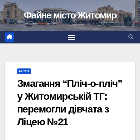
Перейти
Файне місто Житомир
до
вмісту
МІСТО
Змагання “Пліч-о-пліч”
у Житомирській ТГ:
перемогли дівчата з
Ліцею №21