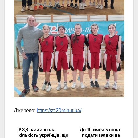
Джерело:
https://zt.20minut.ua/
У 3,3 рази зросла
До 10 січня можна
Навігація
кількість українців, що
подати заявки на