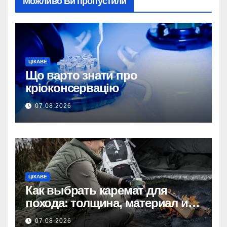
Можливо Ви пропустили
ЦІКАВЕ
Що варто знати про
кріоконсервацію
07.08.2026
ЦІКАВЕ
Как выбрать каремат для
похода: толщина, материал и
размер
07.08.2026