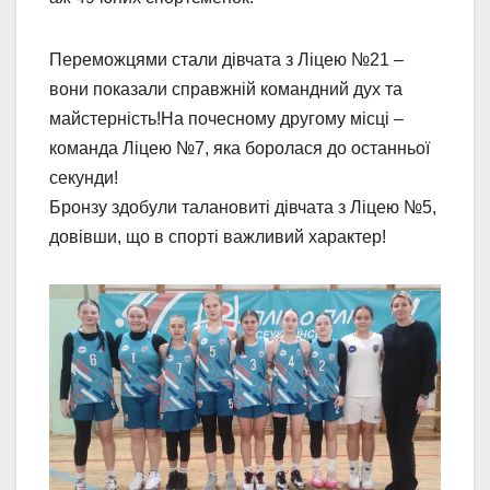
Переможцями стали дівчата з Ліцею №21 –
вони показали справжній командний дух та
майстерність!На почесному другому місці –
команда Ліцею №7, яка боролася до останньої
секунди!
Бронзу здобули талановиті дівчата з Ліцею №5,
довівши, що в спорті важливий характер!