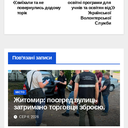
виїхали та не
освітні програми для
записів
повернулись додому
учнів та освітян від
торік
Української
Волонтерської
Служби
Пов’язані записи
МІСТО
Житомир: посеред вулиць
затримано торговця зброєю.
СЕР 6, 2026