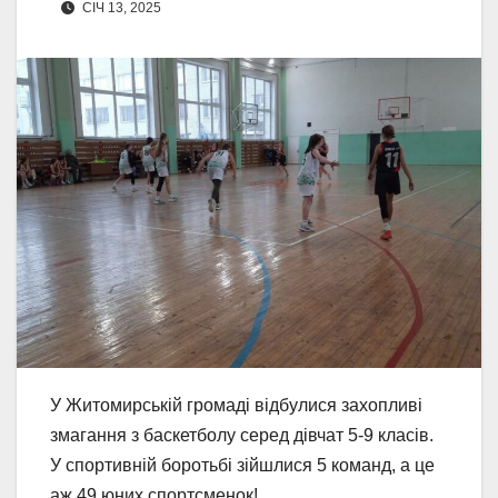
СІЧ 13, 2025
У Житомирській громаді відбулися захопливі
змагання з баскетболу серед дівчат 5-9 класів.
У спортивній боротьбі зійшлися 5 команд, а це
аж 49 юних спортсменок!