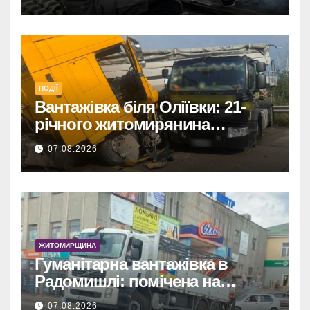
ПОДІЇ
Вантажівка біля Оліївки: 21-
річного житомирянина
травмовано
07.08.2026
ЖИТОМИРЩИНА
Гуманітарна вантажівка в
Радомишлі: помічена на
будівництві приватного
07.08.2026