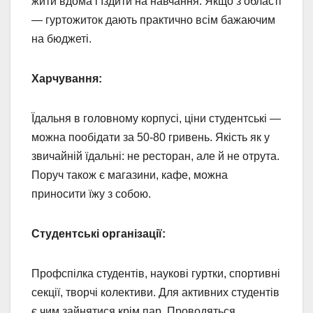
жити вдома і їздити на навчання. Якщо з області
— гуртожиток дають практично всім бажаючим
на бюджеті.
Харчування:
Їдальня в головному корпусі, ціни студентські —
можна пообідати за 50-80 гривень. Якість як у
звичайній їдальні: не ресторан, але й не отрута.
Поруч також є магазини, кафе, можна
приносити їжу з собою.
Студентські організації:
Профспілка студентів, наукові гуртки, спортивні
секції, творчі колективи. Для активних студентів
є чим зайнятися крім пар. Проводяться