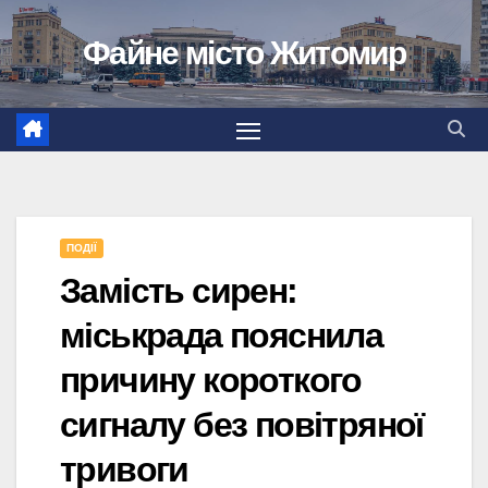
Перейти
Файне місто Житомир
до
вмісту
ПОДІЇ
Замість сирен:
міськрада пояснила
причину короткого
сигналу без повітряної
тривоги