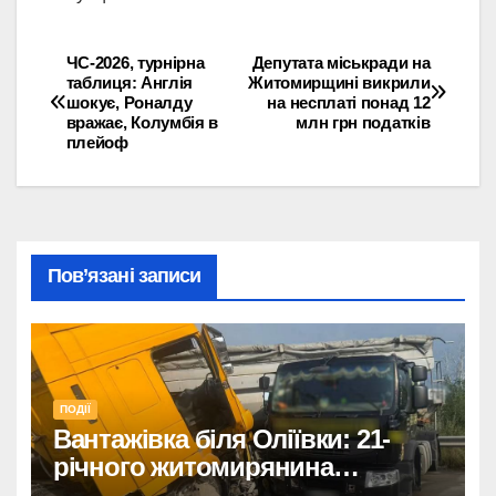
ЧС-2026, турнірна
Депутата міськради на
Навігація
таблиця: Англія
Житомирщині викрили
шокує, Роналду
на несплаті понад 12
записів
вражає, Колумбія в
млн грн податків
плейоф
Пов’язані записи
ПОДІЇ
Вантажівка біля Оліївки: 21-
річного житомирянина
травмовано