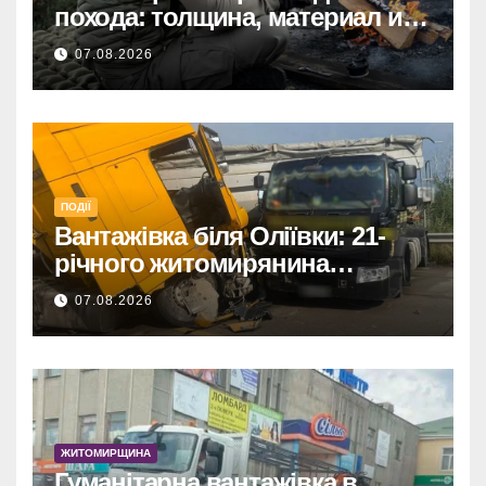
похода: толщина, материал и
размер
07.08.2026
ПОДІЇ
Вантажівка біля Оліївки: 21-
річного житомирянина
травмовано
07.08.2026
ЖИТОМИРЩИНА
Гуманітарна вантажівка в