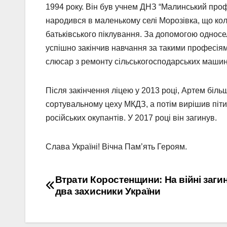
1994 року. Він був учнем ДНЗ “Малинський профе
народився в маленькому селі Морозівка, що ко
батьківського піклування. За допомогою односе
успішно закінчив навчання за такими професіям
слюсар з ремонту сільськогосподарських машин 
Після закінчення ліцею у 2013 році, Артем біл
сортувальному цеху МКДЗ, а потім вирішив піт
російських окупантів. У 2017 році він загинув.
Слава Україні! Вічна Пам’ять Героям.
Навігація
Втрати Коростенщини: На війні заги
два захисники України
записів