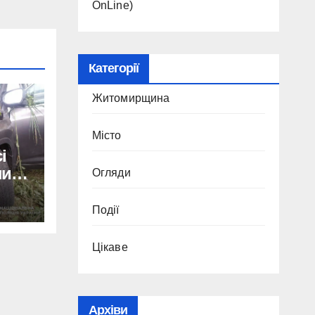
OnLine)
Категорії
Житомирщина
Місто
і
нив
Огляди
Події
Цікаве
Архіви