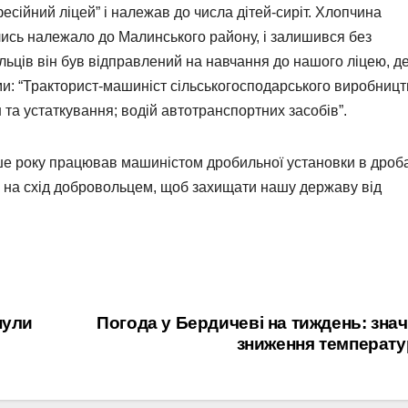
сійний ліцей” і належав до числа дітей-сиріт. Хлопчина
лись належало до Малинського району, і залишився без
льців він був відправлений на навчання до нашого ліцею, д
и: “Тракторист-машиніст сільськогосподарського виробницт
та устаткування; водій автотранспортних засобів”.
ьше року працював машиністом дробильної установки в дроб
и на схід добровольцем, щоб захищати нашу державу від
нули
Погода у Бердичеві на тиждень: зна
зниження температу