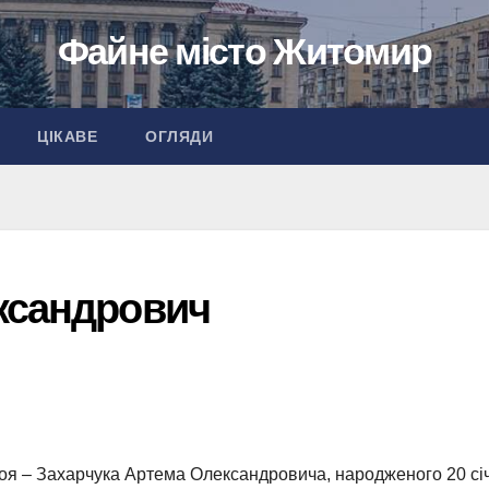
Файне місто Житомир
ЦІКАВЕ
ОГЛЯДИ
ксандрович
роя – Захарчука Артема Олександровича, народженого 20 сі