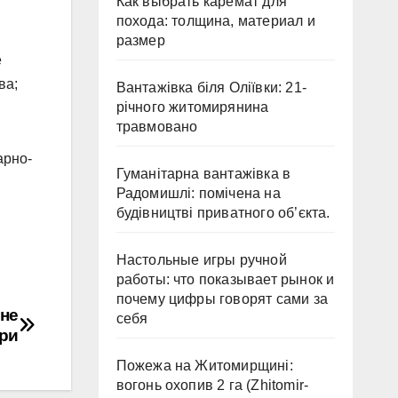
Как выбрать каремат для
похода: толщина, материал и
размер
е
ва;
Вантажівка біля Оліївки: 21-
річного житомирянина
травмовано
арно-
Гуманітарна вантажівка в
Радомишлі: помічена на
будівництві приватного об’єкта.
Настольные игры ручной
работы: что показывает рынок и
почему цифры говорят сами за
чне
себя
ри
Пожежа на Житомирщині:
вогонь охопив 2 га (Zhitomir-