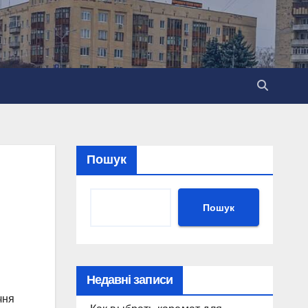
Пошук
Пошук
Недавні записи
чня