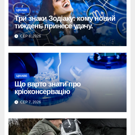
ЦІКАВЕ
Три знаки Зодіаку: кому новий
тиждень принесе удачу.
СЕР 8, 2026
ЦІКАВЕ
Що варто знати про
кріоконсервацію
СЕР 7, 2026