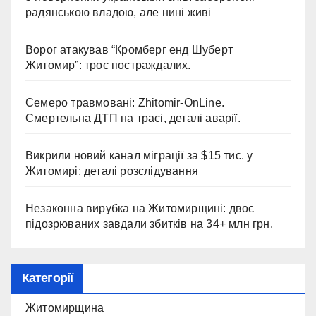
радянською владою, але нині живі
Ворог атакував “Кромберг енд Шуберт
Житомир”: троє постраждалих.
Семеро травмовані: Zhitomir-OnLine.
Смертельна ДТП на трасі, деталі аварії.
Викрили новий канал міграції за $15 тис. у
Житомирі: деталі розслідування
Незаконна вирубка на Житомирщині: двоє
підозрюваних завдали збитків на 34+ млн грн.
Категорії
Житомирщина