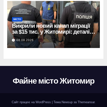
МІСТО
Викрили новий канал міграції
за $15 тис. у Житомирі: деталі
розслідування
08.08.2026
Файне місто Житомир
Сайт працює на WordPress
|
Тема:
Newsup
за
Themeansar
.