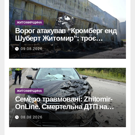
ЖИТОМИРЩИНА
Ворог атакував “Кромберг енд
Шуберт Житомир”: троє
постраждалих.
09.08.2026
ЖИТОМИРЩИНА
Семеро травмовані: Zhitomir-
OnLine. Смертельна ДТП на
трасі, деталі аварії.
08.08.2026