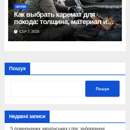
ЦІКАВЕ
Как выбрать каремат для
похода: толщина, материал и
размер
СЕР 7, 2026
Пошук
Пошук
Недавні записи
5 повернених українських слів: заборонені