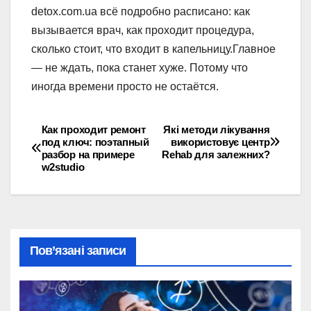
detox.com.ua всё подробно расписано: как
вызывается врач, как проходит процедура,
сколько стоит, что входит в капельницу.Главное
— не ждать, пока станет хуже. Потому что
иногда времени просто не остаётся.
Как проходит ремонт
Які методи лікування
Навігація
под ключ: поэтапный
використовує центр
разбор на примере
Rehab для залежних?
записів
w2studio
Пов’язані записи