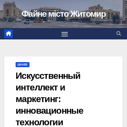
Перейти
Файне місто Житомир
до
вмісту
ЦІКАВЕ
Искусственный
интеллект и
маркетинг:
инновационные
технологии