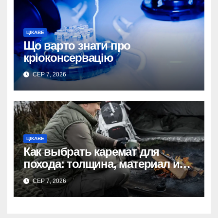
ЦІКАВЕ
Що варто знати про
кріоконсервацію
СЕР 7, 2026
ЦІКАВЕ
Как выбрать каремат для
похода: толщина, материал и
размер
СЕР 7, 2026