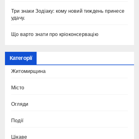
Три знаки Зодіаку: кому новий тиждень принесе
удачу.
Що варто знати про кріоконсервацію
Категорії
Житомирщина
Місто
Огляди
Події
Цікаве