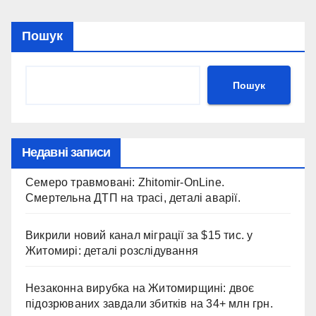
Пошук
Пошук
Недавні записи
Семеро травмовані: Zhitomir-OnLine.
Смертельна ДТП на трасі, деталі аварії.
Викрили новий канал міграції за $15 тис. у
Житомирі: деталі розслідування
Незаконна вирубка на Житомирщині: двоє
підозрюваних завдали збитків на 34+ млн грн.