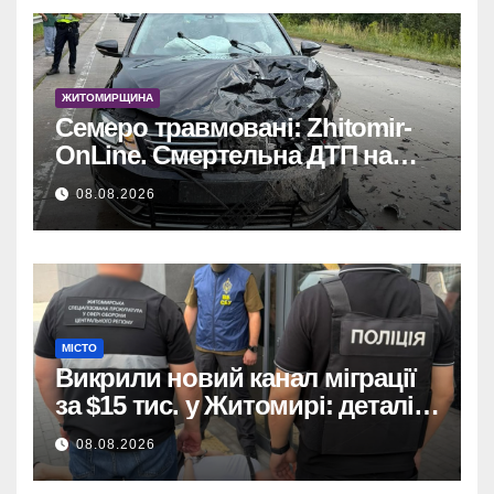
ЖИТОМИРЩИНА
Семеро травмовані: Zhitomir-
OnLine. Смертельна ДТП на
трасі, деталі аварії.
08.08.2026
МІСТО
Викрили новий канал міграції
за $15 тис. у Житомирі: деталі
розслідування
08.08.2026