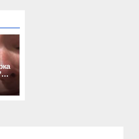
рка
”