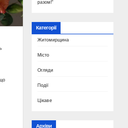
разом!”
Категорії
Житомирщина
ь
Місто
Огляди
кщо
Події
Цікаве
Архіви