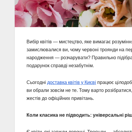
Вибір квітів — мистецтво, яке вимагає розумінн
замислювалися ви, чому червоні троянди на пе
народження — розчарувати? Правильно підібрана
подарунок справді незабутнім.
Сьогодні
доставка квітів у Києві
працює цілодобо
ви обрали зовсім не те. Тому варто розібратися,
жестів до офіційних привітань.
Коли класика не підводить: універсальні рі
Є квіти, які завжди доречні. Троянди — абсолю