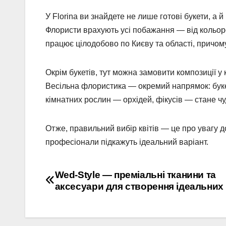
У Florina ви знайдете не лише готові букети, а 
Флористи врахують усі побажання — від кольоро
працює цілодобово по Києву та області, причом
Окрім букетів, тут можна замовити композиції у
Весільна флористика — окремий напрямок: букет
кімнатних рослин — орхідей, фікусів — стане ч
Отже, правильний вибір квітів — це про увагу д
професіонали підкажуть ідеальний варіант.
Навігація
Wed-Style — преміальні тканини та
аксесуари для створення ідеальних
записів