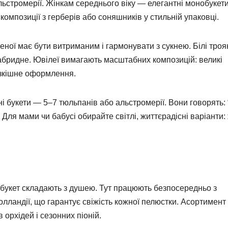
льстромерії. Жінкам середнього віку — елегантні монобукети
 композиції з герберів або соняшників у стильній упаковці.
еної має бути витриманим і гармонувати з сукнею. Білі троя
набридне. Ювілеї вимагають масштабних композицій: великі
розкішне оформлення.
і букети — 5–7 тюльпанів або альстромерії. Вони говорять: 
Для мами чи бабусі обирайте світлі, життєрадісні варіанти:
 букет складають з душею. Тут працюють безпосередньо з
Голландії, що гарантує свіжість кожної пелюстки. Асортимент
 орхідей і сезонних піоній.