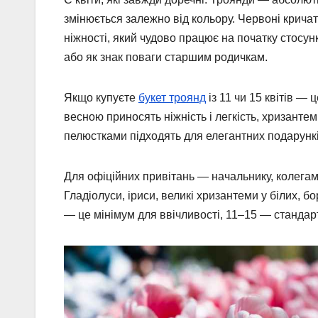
змінюється залежно від кольору. Червоні кричат
ніжності, який чудово працює на початку стосун
або як знак поваги старшим родичкам.
Якщо купуєте
букет троянд
із 11 чи 15 квітів —
весною приносять ніжність і легкість, хризанте
пелюстками підходять для елегантних подарунків
Для офіційних привітань — начальнику, колегам
Гладіолуси, іриси, великі хризантеми у білих, б
— це мінімум для ввічливості, 11–15 — стандар