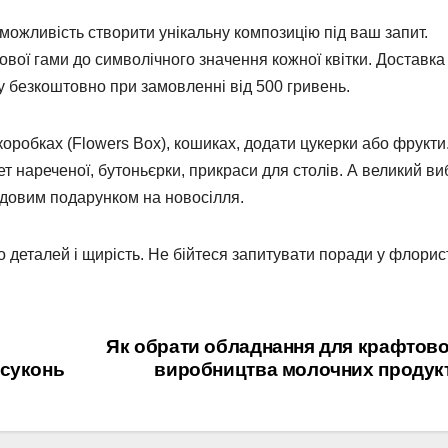
й можливість створити унікальну композицію під ваш запит.
вої гами до символічного значення кожної квітки. Доставка
у безкоштовно при замовленні від 500 гривень.
 коробках (Flowers Box), кошиках, додати цукерки або фрукти
 нареченої, бутоньєрки, прикраси для столів. А великий ви
удовим подарунком на новосілля.
о деталей і щирість. Не бійтеся запитувати поради у флорис
Як обрати обладнання для крафтов
 суконь
виробництва молочних продукт