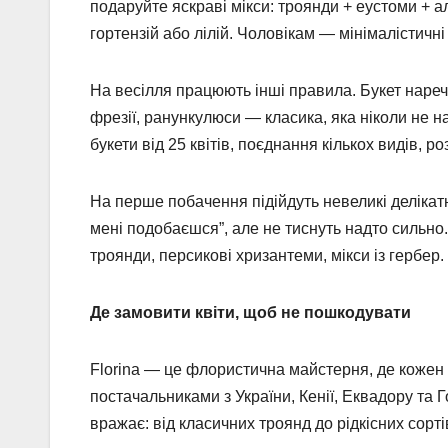
подаруйте яскраві мікси: троянди + еустоми + а
гортензій або лілій. Чоловікам — мінімалістичні
На весілля працюють інші правила. Букет нареч
фрезії, ранункулюси — класика, яка ніколи не 
букети від 25 квітів, поєднання кількох видів, 
На перше побачення підійдуть невеликі делікатн
мені подобаєшся”, але не тиснуть надто сильно. 
троянди, персикові хризантеми, мікси із гербер.
Де замовити квіти, щоб не пошкодувати
Florina — це флористична майстерня, де кожен
постачальниками з України, Кенії, Еквадору та 
вражає: від класичних троянд до рідкісних сортів