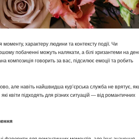
я моменту, характеру людини та контексту події. Чи
ршому побаченні можуть налякати, а білі хризантеми на ден
 композиція говорить за вас, підсилює емоції та робить
во, але навіть найшвидша кур’єрська служба не врятує, я
 які квіти підходять для різних ситуацій — від романтичних
шення
тні фаворити для романтичних моментів, але їхнє значення