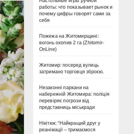
Настольные игры ручной
работы: что показывает рынок и
почему цифры говорят сами за
себя
Пожежа на Житомирщині:
вогонь охопив 2 га (Zhitomir-
OnLine)
Житомир: посеред вулиць
затримано торговця зброєю.
Незаконні паркани на
набережній Житомира: поліція
перевіряє погрози від
представниць міськради
Нікітюк: “Найкращий друг у
реанімації – тримаємося