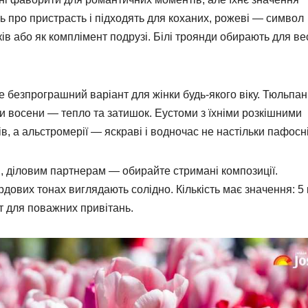
ь про пристрасть і підходять для коханих, рожеві — символ
ків або як комплімент подрузі. Білі троянди обирають для ве
 це безпрограшний варіант для жінки будь-якого віку. Тюльпа
ми восени — тепло та затишок. Еустоми з їхніми розкішними
, а альстромерії — яскраві і водночас не настільки пафосні
, діловим партнерам — обирайте стримані композиції.
ордових тонах виглядають солідно. Кількість має значення: 5 
т для поважних привітань.