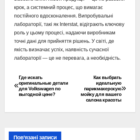
крок, а системний процес, що вимагає
постійного вдосконалення. Випробувальні
лабораторії, такі як Interstat, відіграють ключову
роль у цьому процесі, надаючи виробникам
точні дані для прийняття рішень. У світі, де
якість визначає успіх, наявність сучасної
лабораторії — це не перевага, а необхідність.
Где искать
Как выбрать
Навігація
оригинальные детали
идеальную
для Volkswagen по
парикмахерскую
записів
выгодной цене?
мойку для вашего
салона красоты
Пов’язані записи