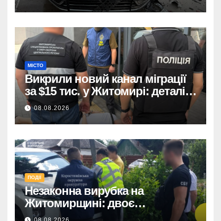
МІСТО
Викрили новий канал міграції
за $15 тис. у Житомирі: деталі
розслідування
08.08.2026
ПОДІЇ
Незаконна вирубка на
Житомирщині: двоє
підозрюваних завдали збитків
08.08.2026