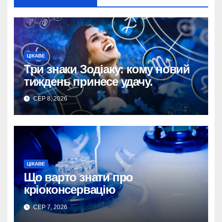
ЦІКАВЕ
Три знаки Зодіаку: кому новий
тиждень принесе удачу.
СЕР 8, 2026
ЦІКАВЕ
Що варто знати про
кріоконсервацію
СЕР 7, 2026