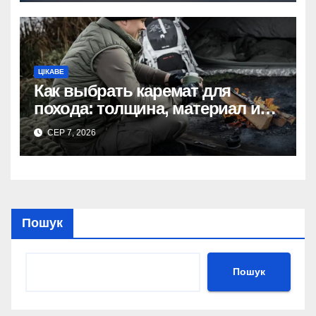
ЦІКАВЕ
Как выбрать каремат для
похода: толщина, материал и
размер
СЕР 7, 2026
Пошук
Пошук