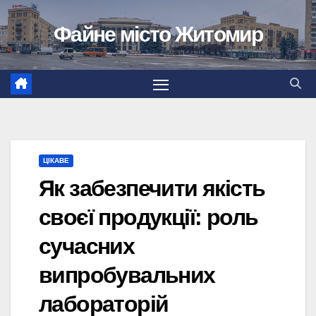
Перейти
Файне місто Житомир
до
вмісту
ЦІКАВЕ
Як забезпечити якість
своєї продукції: роль
сучасних
випробувальних
лабораторій