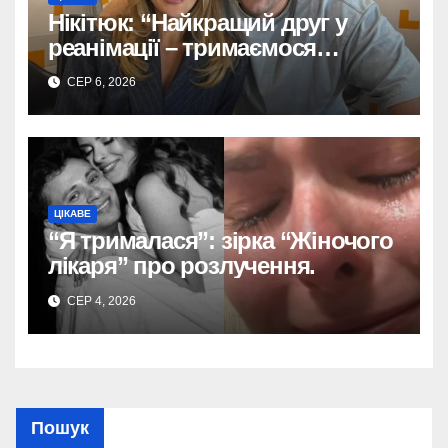
Нікітюк: “Найкращий друг у
реанімації – тримаємося
разом!”
СЕР 6, 2026
ЦІКАВЕ
“Я трималася”: зірка “Жіночого
лікаря” про розлучення.
СЕР 4, 2026
Пошук