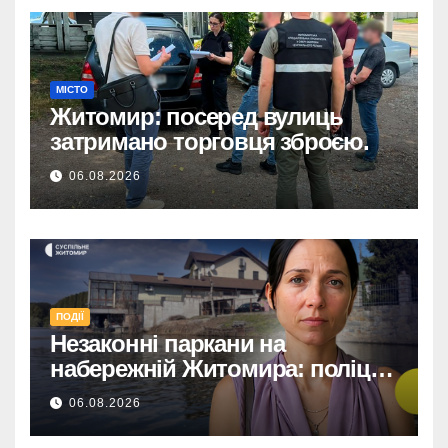
МІСТО
Житомир: посеред вулиць
затримано торговця зброєю.
06.08.2026
ПОДІЇ
Незаконні паркани на
набережній Житомира: поліція
перевіряє погрози від
06.08.2026
представниць міськради