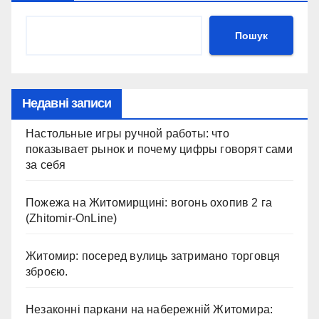
Пошук
Недавні записи
Настольные игры ручной работы: что
показывает рынок и почему цифры говорят сами
за себя
Пожежа на Житомирщині: вогонь охопив 2 га
(Zhitomir-OnLine)
Житомир: посеред вулиць затримано торговця
зброєю.
Незаконні паркани на набережній Житомира: