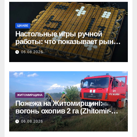
ЦІКАВЕ
Настольные игры ручной
работы: что показывает рынок
и почему цифры говорят сами
06.08.2026
за себя
ЖИТОМИРЩИНА
Пожежа на Житомирщині:
вогонь охопив 2 га (Zhitomir-
OnLine)
06.08.2026