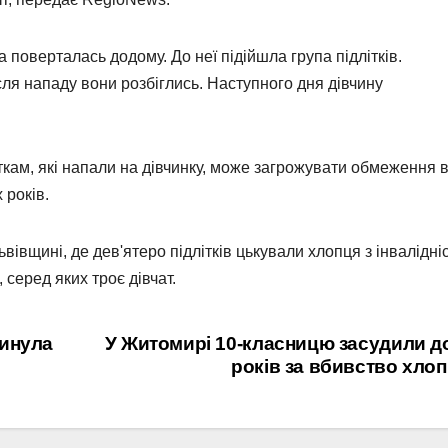
а поверталась додому. До неї підійшла група підлітків.
сля нападу вони розбіглись. Наступного дня дівчину
кам, які напали на дівчинку, може загрожувати обмеження в
 років.
вівщині, де дев'ятеро підлітків цькували хлопця з інвалідні
, серед яких троє дівчат.
гинула
У Житомирі 10-класницю засудили д
років за вбивство хло