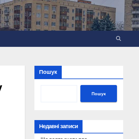
Пошук
у
Пошук
Недавні записи