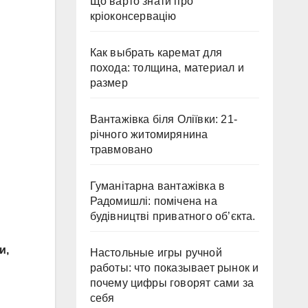
Що варто знати про
кріоконсервацію
Как выбрать каремат для
похода: толщина, материал и
размер
Вантажівка біля Оліївки: 21-
річного житомирянина
травмовано
Гуманітарна вантажівка в
Радомишлі: помічена на
будівництві приватного об’єкта.
и,
Настольные игры ручной
работы: что показывает рынок и
почему цифры говорят сами за
себя