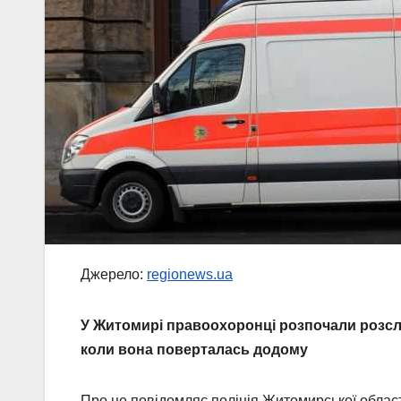
Джерело:
regionews.ua
У Житомирі правоохоронці розпочали розслі
коли вона поверталась додому
Про це повідомляє поліція Житомирської облас