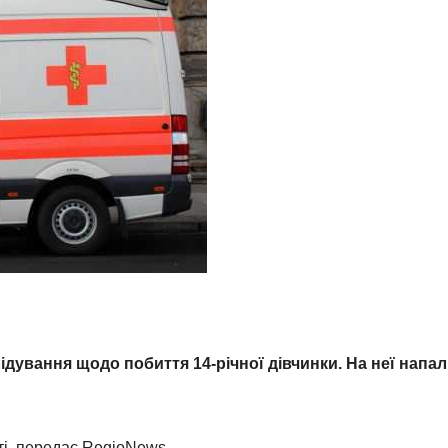
дування щодо побиття 14-річної дівчинки. На неї напал
ті, передає RegioNews.