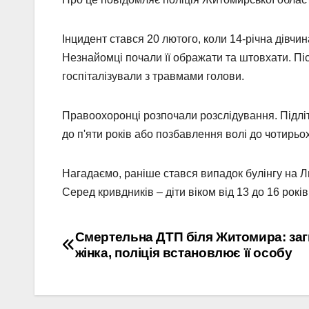
Інцидент стався 20 лютого, коли 14-річна дівчин
Незнайомці почали її ображати та штовхати. Пі
госпіталізували з травмами голови.
Правоохоронці розпочали розслідування. Підліт
до п'яти років або позбавлення волі до чотирьох
Нагадаємо, раніше стався випадок булінгу на Ль
Серед кривдників – діти віком від 13 до 16 років
Навігація
Смертельна ДТП біля Житомира: за
жінка, поліція встановлює її особу
записів