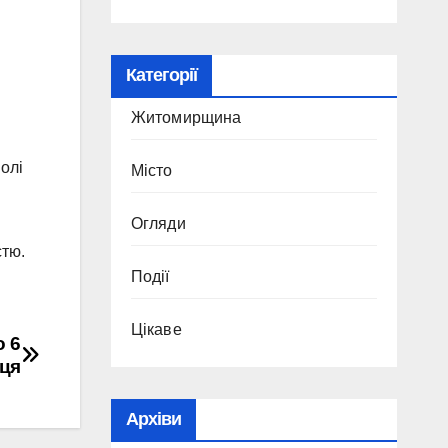
Категорії
Житомирщина
олі
Місто
Огляди
стю.
Події
Цікаве
о 6
пця
Архіви