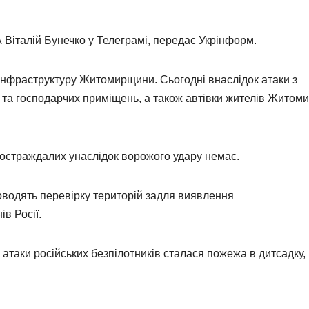
Віталій Бунечко у Телеграмі, передає Укрінформ.
інфраструктуру Житомирщини. Сьогодні внаслідок атаки з
та господарчих приміщень, а також автівки жителів Житоми
постраждалих унаслідок ворожого удару немає.
оводять перевірку територій задля виявлення
в Росії.
к атаки російських безпілотників сталася пожежа в дитсадку,