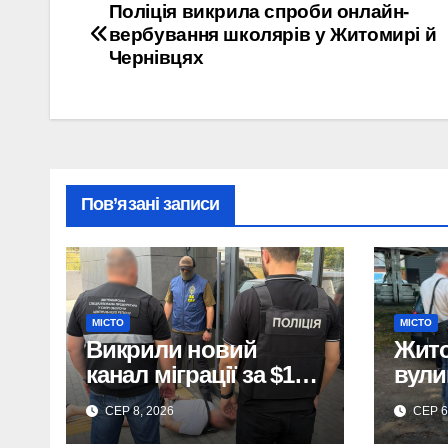
Навігація
Поліція викрила спроби онлайн-
вербування школярів у Житомирі й
записів
Чернівцях
Пов’язані записи
МІСТО
МІСТО
Викрили новий
Жито
канал міграції за $15
вули
тис. у Житомирі:
торг
СЕР 8, 2026
СЕР 6
деталі розслідування