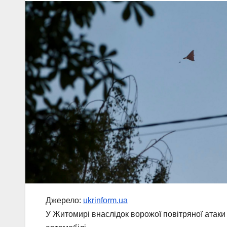
Джерело:
ukrinform.ua
У Житомирі внаслідок ворожої повітряної атаки