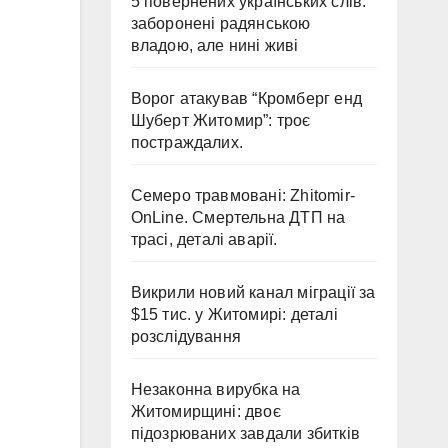
5 повернених українських слів:
заборонені радянською
владою, але нині живі
Ворог атакував “Кромберг енд
Шуберт Житомир”: троє
постраждалих.
Семеро травмовані: Zhitomir-
OnLine. Смертельна ДТП на
трасі, деталі аварії.
Викрили новий канал міграції за
$15 тис. у Житомирі: деталі
розслідування
Незаконна вирубка на
Житомирщині: двоє
підозрюваних завдали збитків