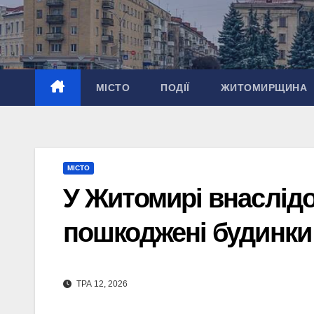
Перейти
до
вмісту
МІСТО
ПОДІЇ
ЖИТОМИРЩИНА
МІСТО
У Житомирі внаслідо
пошкоджені будинки 
ТРА 12, 2026