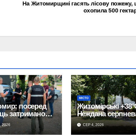
На Житомирщині гасять лісову пожежу,
охопила 500 гекта
МІСТО
мир: посеред
Житомірські +38°
ць затримано
Неждана серпнев
овця зброєю.
спека приголомш
, 2026
СЕР 4, 2026
місто