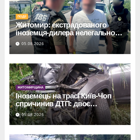
ПОДІЇ
Житомир: екстрадованого
іноземця-дилера нелегального
алкоголю чекає суд.
05.08.2026
ЖИТОМИРЩИНА
Іноземець на трасі Київ-Чоп
спричинив ДТП: двоє
постраждалих у лікарні.
05.08.2026