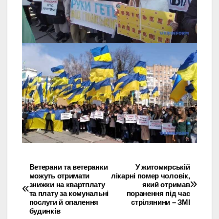
Ветерани та ветеранки
У житомирській
Навігація
можуть отримати
лікарні помер чоловік,
знижки на квартплату
який отримав
записів
та плату за комунальні
поранення під час
послуги й опалення
стрілянини – ЗМІ
будинків