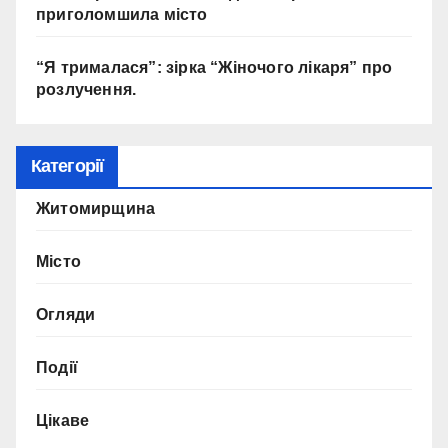
о
приголомшила місто
с
т
“Я трималася”: зірка “Жіночого лікаря” про
у
розлучення.
п
н
і
Категорії
с
Житомирщина
т
ь
ц
Місто
е
н
Огляди
т
р
Події
у
м
Цікаве
і