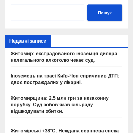
і
н
Пошук
в
е
с
т
Недавні записи
и
Житомир: екстрадованого іноземця-дилера
ц
нелегального алкоголю чекає суд.
і
ї
Іноземець на трасі Київ-Чоп спричинив ДТП:
Ю
двоє постраждалих у лікарні.
Н
І
Житомирщина: 2,5 млн грн за незаконну
С
порубку. Суд зобов’язав сільраду
Е
відшкодувати збитки.
Ф
у
д
Житомірські +38°C: Неждана серпнева спека