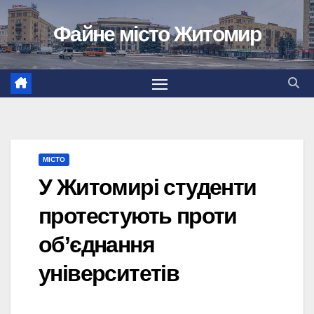
Перейти
Файне місто Житомир
до
вмісту
МІСТО
У Житомирі студенти
протестують проти
об’єднання
університетів