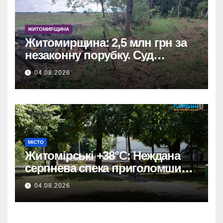
ЖИТОМИРЩИНА
Житомирщина: 2,5 млн грн за
незаконну порубку. Суд
зобов’язав сільраду
04.08.2026
відшкодувати збитки.
МІСТО
Житомірські +38°C: Неждана
серпнева спека приголомшила
місто
04.08.2026