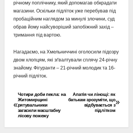
річному поплічнику, який допомагав обкрадати
магазини. Оскільки підліток уже перебував під
пробаційним наглядом за минулі злочини, суд
обрав йому найсуворіший запобіжний захід –
тримання під вартою.
Нагадаємо, на Хмельниччині оголосили підозру
двом хлопцям, які зґвалтували сплячу 24-річну
знайому. Фігуранти – 21-річний молодик та 16-
річний підліток.
Чотири доби пекла: на
Апатія чи лінощі: як
Навігація
Житомирщині
батькам зрозуміти, що
рятувальники
відбувається з
записів
загасили масштабну
підлітком
лісову пожежу