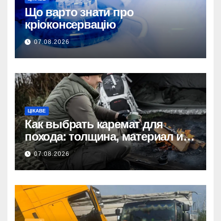
Що варто знати про
кріоконсервацію
07.08.2026
ЦІКАВЕ
Как выбрать каремат для
похода: толщина, материал и
размер
07.08.2026