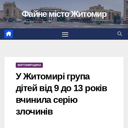
Перейти
Файне місто Житомир
до
вмісту
ЖИТОМИРЩИНА
У Житомирі група
дітей від 9 до 13 років
вчинила серію
злочинів