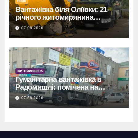
ПОДІЇ
Вантажівка біля Оліївки: 21-
річного житомирянина
травмовано
07.08.2026
ЖИТОМИРЩИНА
Гуманітарна вантажівка в
Радомишлі: помічена на
будівництві приватного
07.08.2026
об’єкта.