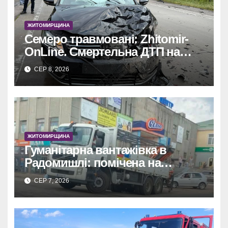
ЖИТОМИРЩИНА
Семеро травмовані: Zhitomir-
OnLine. Смертельна ДТП на
трасі, деталі аварії.
СЕР 8, 2026
ЖИТОМИРЩИНА
Гуманітарна вантажівка в
Радомишлі: помічена на
будівництві приватного
СЕР 7, 2026
об’єкта.