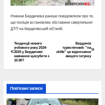
Новини Бердичева раніше повідомляли про те,
що поліція встановлює обставини смертельної
ДТП на бердичівській об’їзній.
Тенденції нового
Бердичів
Навігація
учбового року 2024-
туристичний: “na
2025 у Бердичеві:
chille” це відпочинок
записів
навчання щосуботи з
вищого гатунку
10.00?
Пов’язані записи