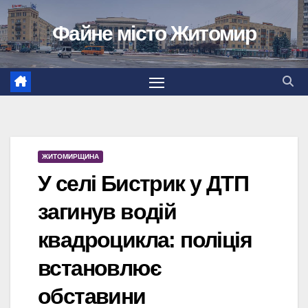
Перейти
Файне місто Житомир
до
вмісту
ЖИТОМИРЩИНА
У селі Бистрик у ДТП
загинув водій
квадроцикла: поліція
встановлює
обставини