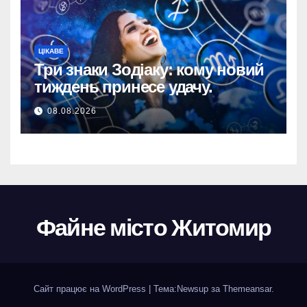
ЦІКАВЕ
Три знаки Зодіаку: кому новий
тиждень принесе удачу.
08.08.2026
Файне місто Житомир
Сайт працює на WordPress
|
Тема:
Newsup
за
Themeansar
.