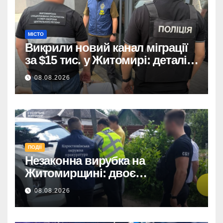
МІСТО
Викрили новий канал міграції
за $15 тис. у Житомирі: деталі
розслідування
08.08.2026
ПОДІЇ
Незаконна вирубка на
Житомирщині: двоє
підозрюваних завдали збитків
08.08.2026
на 34+ млн грн.