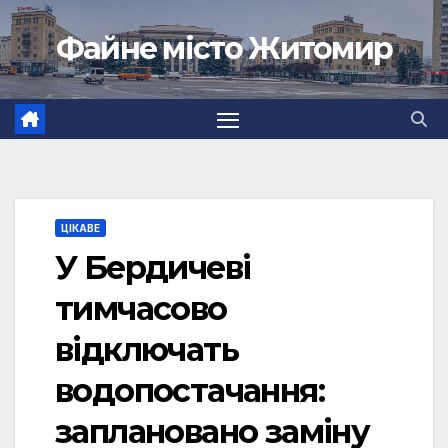
Перейти
Файне місто Житомир
до
вмісту
ЦІКАВЕ
У Бердичеві
тимчасово
відключать
водопостачання:
заплановано заміну