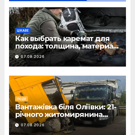
ЦІКАВЕ
Как выбрать каремат для
похода: толщина, материал
и размер
07.08.2026
ПОДІЇ
Вантажівка біля Оліївки: 21-
річного житомирянина
травмовано
07.08.2026