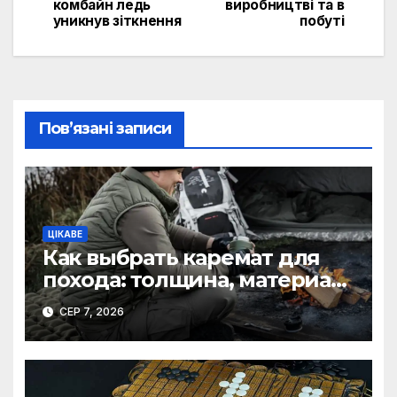
комбайн ледь
виробництві та в
уникнув зіткнення
побуті
Пов’язані записи
ЦІКАВЕ
Как выбрать каремат для
похода: толщина, материал
и размер
СЕР 7, 2026