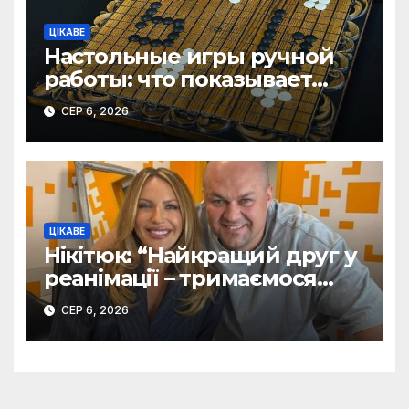
ЦІКАВЕ
Настольные игры ручной
работы: что показывает
рынок и почему цифры
СЕР 6, 2026
говорят сами за себя
ЦІКАВЕ
Нікітюк: “Найкращий друг у
реанімації – тримаємося
разом!”
СЕР 6, 2026