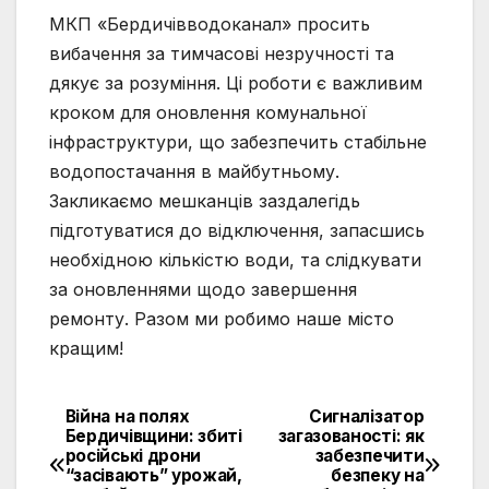
МКП «Бердичівводоканал» просить
вибачення за тимчасові незручності та
дякує за розуміння. Ці роботи є важливим
кроком для оновлення комунальної
інфраструктури, що забезпечить стабільне
водопостачання в майбутньому.
Закликаємо мешканців заздалегідь
підготуватися до відключення, запасшись
необхідною кількістю води, та слідкувати
за оновленнями щодо завершення
ремонту. Разом ми робимо наше місто
кращим!
Війна на полях
Сигналізатор
Навігація
Бердичівщини: збиті
загазованості: як
російські дрони
забезпечити
записів
“засівають” урожай,
безпеку на