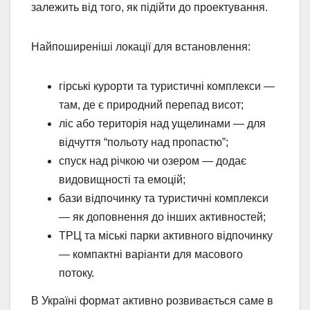
залежить від того, як підійти до проектування.
Найпоширеніші локації для встановлення:
гірські курорти та туристичні комплекси —
там, де є природний перепад висот;
ліс або територія над ущелинами — для
відчуття “польоту над пропастю”;
спуск над річкою чи озером — додає
видовищності та емоцій;
бази відпочинку та туристичні комплекси
— як доповнення до інших активностей;
ТРЦ та міські парки активного відпочинку
— компактні варіанти для масового
потоку.
В Україні формат активно розвивається саме в