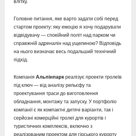
влітку.
Головне питання, яке варто задати собі перед
стартом проекту: яку емоцію я хочу подарувати
відвідувачу — спокійний політ над парком чи
справжній адреналін над ущелиною? Відповідь
на нього визначає весь подальший технічний
підхід.
Компанія
Альпінпарк
реалізує проекти тролеїв
під ключ — від аналізу рельєфу та
проектування траси до виготовлення
обладнання, монтажу та запуску. У портфоліо
компанії є як компактні дитячі варіанти, так і
серйозні комерційні тролеї для курортів і
туристичних комплексів, включно з
реалізованим проектом для гірського курорту