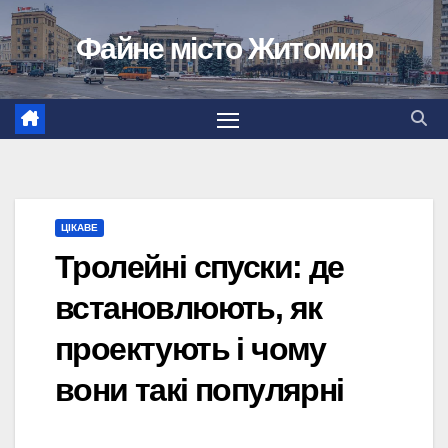
Перейти
Файне місто Житомир
до
вмісту
ЦІКАВЕ
Тролейні спуски: де
встановлюють, як
проектують і чому
вони такі популярні