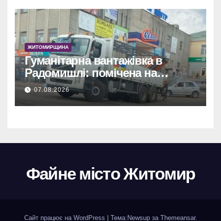
ЖИТОМИРЩИНА
Гуманітарна вантажівка в
Радомишлі: помічена на
будівництві приватного
07.08.2026
об’єкта.
Файне місто Житомир
Сайт працює на WordPress
|
Тема:
Newsup
за
Themeansar
.