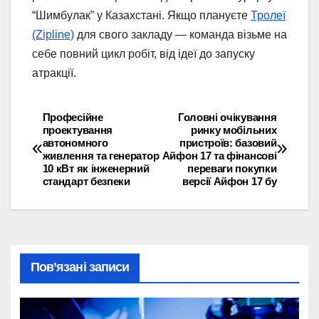
“Шимбулак” у Казахстані. Якщо плануєте
Тролеї
(Zipline)
для свого закладу — команда візьме на
себе повний цикл робіт, від ідеї до запуску
атракції.
Професійне
Головні очікування
Навігація
проектування
ринку мобільних
автономного
пристроїв: базовий
записів
живлення та генератор
Айфон 17 та фінансові
10 кВт як інженерний
переваги покупки
стандарт безпеки
версії Айфон 17 бу
Пов’язані записи