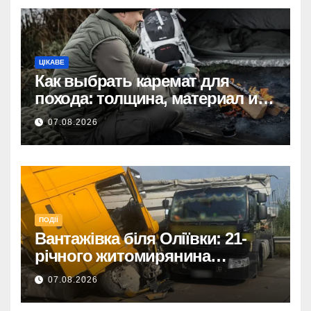
ЦІКАВЕ
Как выбрать каремат для
похода: толщина, материал и
размер
07.08.2026
ПОДІЇ
Вантажівка біля Оліївки: 21-
річного житомирянина
травмовано
07.08.2026