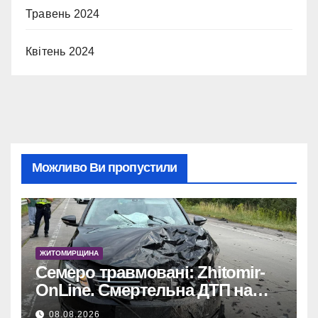
Травень 2024
Квітень 2024
Можливо Ви пропустили
ЖИТОМИРЩИНА
Семеро травмовані: Zhitomir-
OnLine. Смертельна ДТП на
трасі, деталі аварії.
08.08.2026