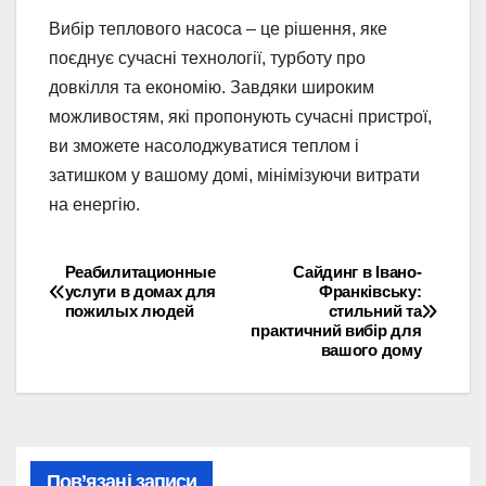
Вибір теплового насоса – це рішення, яке
поєднує сучасні технології, турботу про
довкілля та економію. Завдяки широким
можливостям, які пропонують сучасні пристрої,
ви зможете насолоджуватися теплом і
затишком у вашому домі, мінімізуючи витрати
на енергію.
Реабилитационные
Сайдинг в Івано-
Навігація
услуги в домах для
Франківську:
пожилых людей
стильний та
записів
практичний вибір для
вашого дому
Пов’язані записи