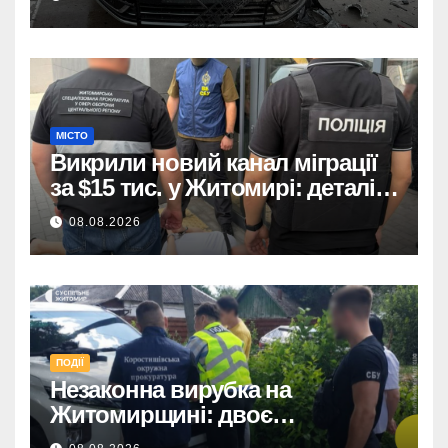
МІСТО
Викрили новий канал міграції
за $15 тис. у Житомирі: деталі
розслідування
08.08.2026
ПОДІЇ
Незаконна вирубка на
Житомирщині: двоє
підозрюваних завдали збитків