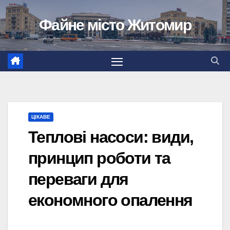
Перейти
Файне місто Житомир
до
вмісту
ЦІКАВЕ
Теплові насоси: види,
принцип роботи та
переваги для
економного опалення