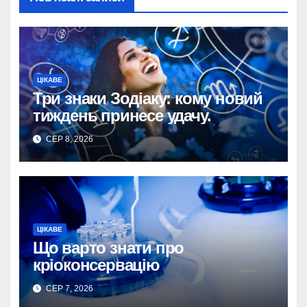
ЦІКАВЕ
Три знаки Зодіаку: кому новий
тиждень принесе удачу.
СЕР 8, 2026
ЦІКАВЕ
Що варто знати про
кріоконсервацію
СЕР 7, 2026