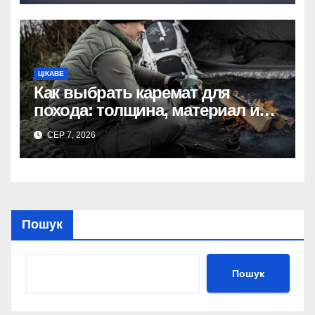
ЦІКАВЕ
Как выбрать каремат для
похода: толщина, материал и
размер
СЕР 7, 2026
Пошук
Пошук