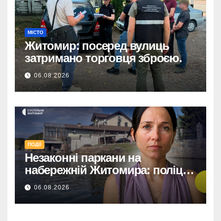
МІСТО
Житомир: посеред вулиць
затримано торговця зброєю.
06.08.2026
ПОДІЇ
Незаконні паркани на
набережній Житомира: поліція
перевіряє погрози від
06.08.2026
представниць міськради