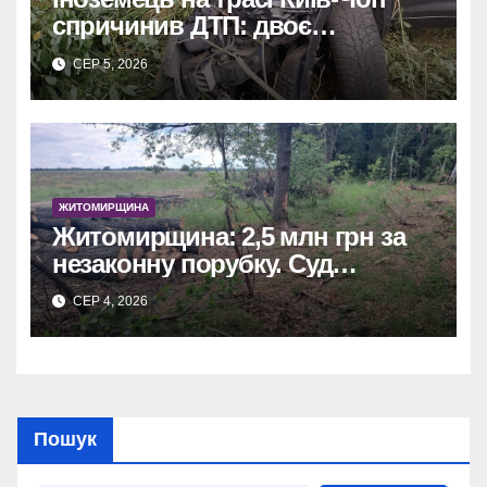
спричинив ДТП: двоє
постраждалих у лікарні.
СЕР 5, 2026
ЖИТОМИРЩИНА
Житомирщина: 2,5 млн грн за
незаконну порубку. Суд
зобов’язав сільраду
СЕР 4, 2026
відшкодувати збитки.
Пошук