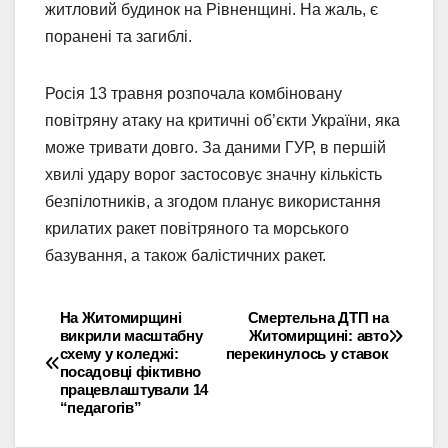
житловий будинок на Рівненщині. На жаль, є
поранені та загиблі.
Росія 13 травня розпочала комбіновану
повітряну атаку на критичні об’єкти України, яка
може тривати довго. За даними ГУР, в першій
хвилі удару ворог застосовує значну кількість
безпілотників, а згодом планує використання
крилатих ракет повітряного та морського
базування, а також балістичних ракет.
На Житомирщині
Смертельна ДТП на
Навігація
викрили масштабну
Житомирщині: авто
схему у коледжі:
перекинулось у ставок
записів
посадовці фіктивно
працевлаштували 14
“педагогів”