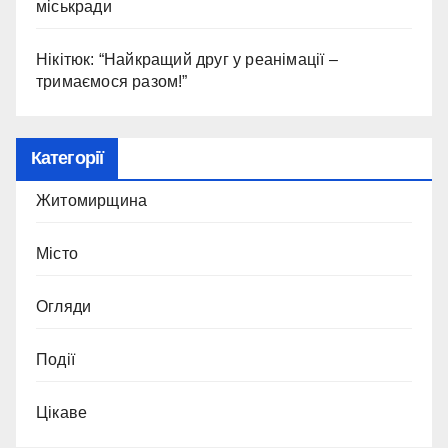
міськради
Нікітюк: “Найкращий друг у реанімації –
тримаємося разом!”
Категорії
Житомирщина
Місто
Огляди
Події
Цікаве