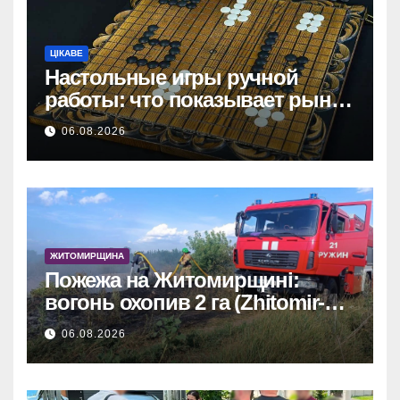
ЦІКАВЕ
Настольные игры ручной
работы: что показывает рынок
и почему цифры говорят сами
06.08.2026
за себя
ЖИТОМИРЩИНА
Пожежа на Житомирщині:
вогонь охопив 2 га (Zhitomir-
OnLine)
06.08.2026