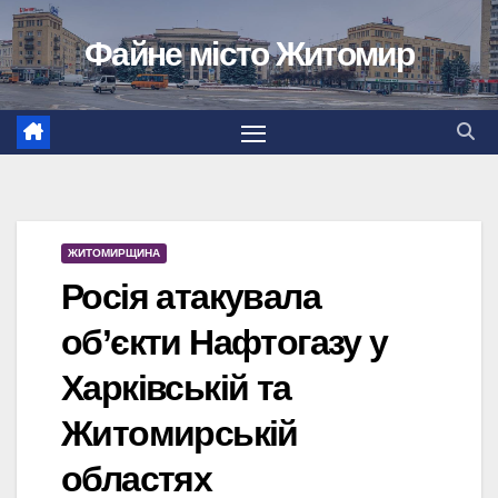
Перейти
Файне місто Житомир
до
вмісту
ЖИТОМИРЩИНА
Росія атакувала
об’єкти Нафтогазу у
Харківській та
Житомирській
областях