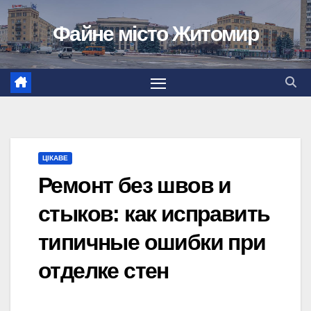
Перейти
Файне місто Житомир
до
вмісту
ЦІКАВЕ
Ремонт без швов и
стыков: как исправить
типичные ошибки при
отделке стен