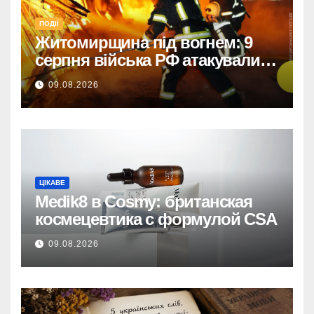
ПОДІЇ
Житомирщина під вогнем: 9
серпня війська РФ атакували
дронами, троє поранених
09.08.2026
ЦІКАВЕ
Medik8 в Cosmy: британская
космецевтика с формулой CSA
09.08.2026