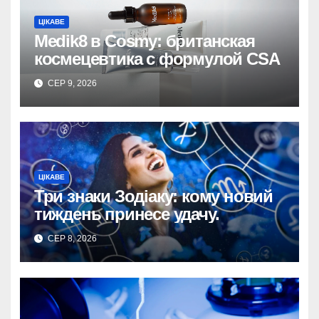
ЦІКАВЕ
Medik8 в Cosmy: британская
космецевтика с формулой CSA
СЕР 9, 2026
ЦІКАВЕ
Три знаки Зодіаку: кому новий
тиждень принесе удачу.
СЕР 8, 2026