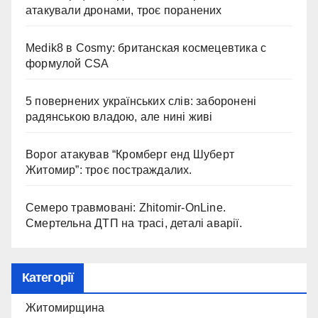
атакували дронами, троє поранених
Medik8 в Cosmy: британская космецевтика с
формулой CSA
5 повернених українських слів: заборонені
радянською владою, але нині живі
Ворог атакував “Кромберг енд Шуберт
Житомир”: троє постраждалих.
Семеро травмовані: Zhitomir-OnLine.
Смертельна ДТП на трасі, деталі аварії.
Категорії
Житомирщина