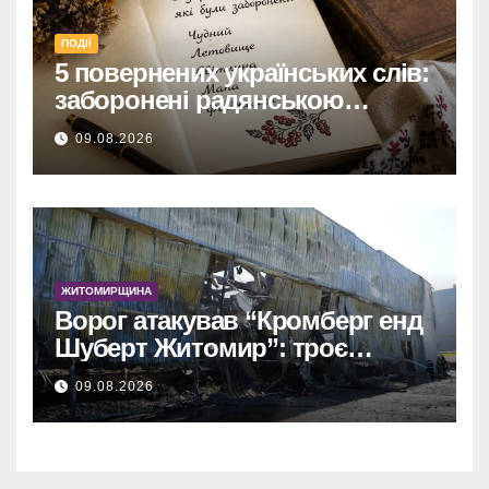
ПОДІЇ
5 повернених українських слів:
заборонені радянською
владою, але нині живі
09.08.2026
ЖИТОМИРЩИНА
Ворог атакував “Кромберг енд
Шуберт Житомир”: троє
постраждалих.
09.08.2026