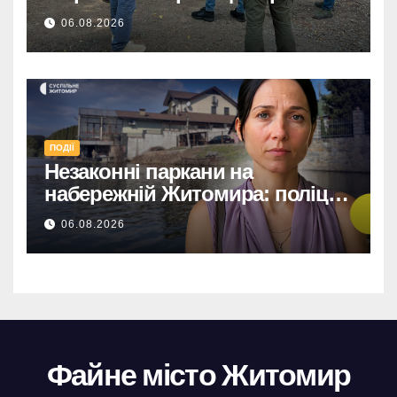
06.08.2026
ПОДІЇ
Незаконні паркани на
набережній Житомира: поліція
перевіряє погрози від
06.08.2026
представниць міськради
Файне місто Житомир