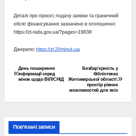
Деталі про проєкт, подачу заявки та граничний
обсяг фінансування зазначено в оголошенні:
https://zt-rada.gov.ua/?pages=19838
Джерело:
https://zt.20minut.ua/
День поширення
Безбар’єрність у
Навігація
інформації серед
бібліотеках
жінок щодо ВІЛ/СНІД
Житомирської області:
записів
простір рівних
можливостей для всіх
Пов’язані записи