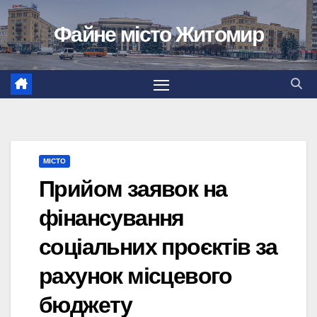
Перейти
Файне місто Житомир
до
вмісту
МІСТО
Прийом заявок на
фінансування
соціальних проєктів за
рахунок місцевого
бюджету