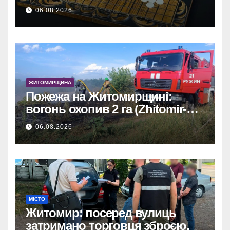
и почему цифры говорят сами
06.08.2026
за себя
ЖИТОМИРЩИНА
Пожежа на Житомирщині:
вогонь охопив 2 га (Zhitomir-
OnLine)
06.08.2026
МІСТО
Житомир: посеред вулиць
затримано торговця зброєю.