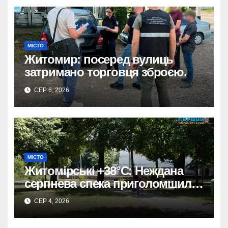
МІСТО
Житомир: посеред вулиць
затримано торговця зброєю.
СЕР 6, 2026
МІСТО
Житомірські +38°C: Неждана
серпнева спека приголомшила
місто
СЕР 4, 2026