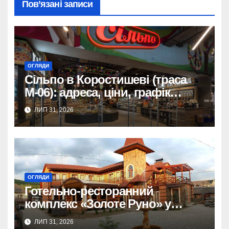
Пов’язані записи
ОГЛЯДИ
Сільпо в Коростишеві (траса
М-06): адреса, ціни, графік
роботи
ЛИП 31, 2026
ОГЛЯДИ
Готельно-ресторанний
комплекс «Золоте Руно» у
Житомирі: послуги, адреса та
ЛИП 31, 2026