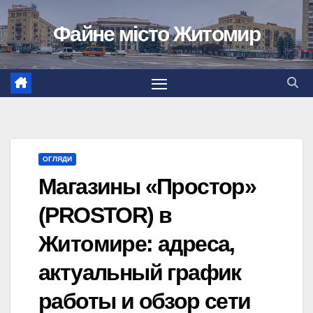
Перейти
Файне місто Житомир
до
вмісту
ОГЛЯДИ
Магазины «Простор»
(PROSTOR) в
Житомире: адреса,
актуальный график
работы и обзор сети