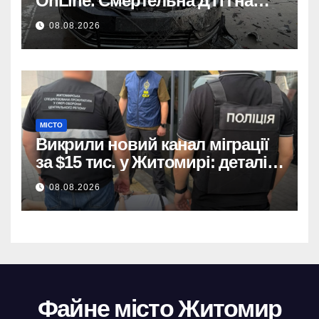
OnLine. Смертельна ДТП на
трасі, деталі аварії.
08.08.2026
МІСТО
Викрили новий канал міграції
за $15 тис. у Житомирі: деталі
розслідування
08.08.2026
Файне місто Житомир