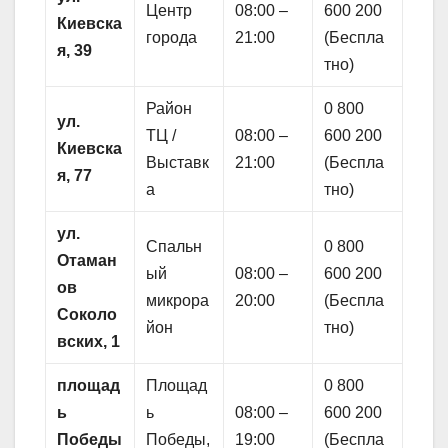
Центр
08:00 –
600 200
Киевска
города
21:00
(Беспла
я, 39
тно)
Район
0 800
ул.
ТЦ /
08:00 –
600 200
Киевска
Выставк
21:00
(Беспла
я, 77
а
тно)
ул.
Спальн
0 800
Отаман
ый
08:00 –
600 200
ов
микрора
20:00
(Беспла
Соколо
йон
тно)
вских, 1
площад
Площад
0 800
ь
ь
08:00 –
600 200
Победы
Победы,
19:00
(Беспла