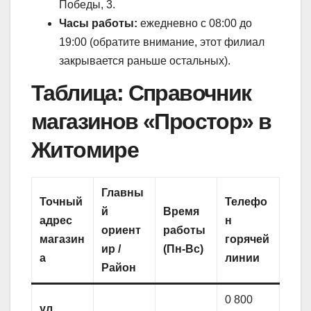
Победы, 3.
Часы работы:
ежедневно с 08:00 до
19:00 (обратите внимание, этот филиал
закрывается раньше остальных).
Таблица: Справочник
магазинов «Простор» в
Житомире
Главны
Точный
Телефо
й
Время
адрес
н
ориент
работы
магазин
горячей
ир /
(Пн-Вс)
а
линии
Район
0 800
ул.