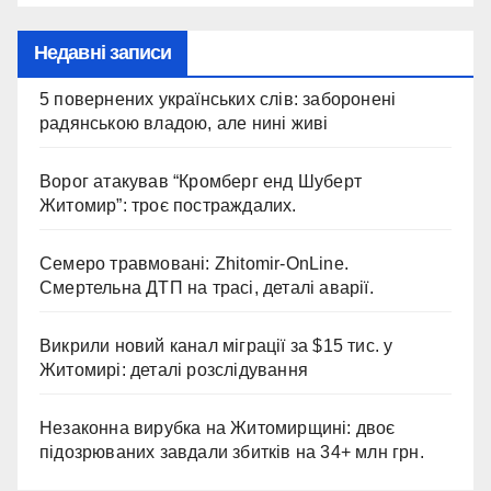
Недавні записи
5 повернених українських слів: заборонені
радянською владою, але нині живі
Ворог атакував “Кромберг енд Шуберт
Житомир”: троє постраждалих.
Семеро травмовані: Zhitomir-OnLine.
Смертельна ДТП на трасі, деталі аварії.
Викрили новий канал міграції за $15 тис. у
Житомирі: деталі розслідування
Незаконна вирубка на Житомирщині: двоє
підозрюваних завдали збитків на 34+ млн грн.