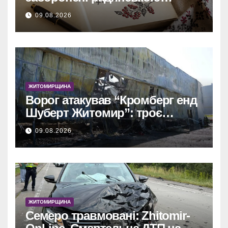
владою, але нині живі
09.08.2026
ЖИТОМИРЩИНА
Ворог атакував “Кромберг енд
Шуберт Житомир”: троє
постраждалих.
09.08.2026
ЖИТОМИРЩИНА
Семеро травмовані: Zhitomir-