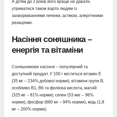
А дітям до 2 років його краще не давати,
утриматися також варто людям із
захворюваннями печінки, астмою, алергічними
реакціями.
Насіння соняшника –
енергія та вітаміни
Соняшникове насіння – популярний та
доступний продукт. У 100 г міститься вітамін Е
(35 мг – 234% добової норми), вітаміни групи В,
особливо В1, В6 та фолієва кислота, магній
(325 мг – 81% норми), селен (53 мкг – 96%
норми), фосфор (660 мг – 94% норми), мідь (1,8
мг – 200% норми).