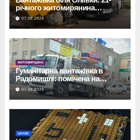
річного житомирянина
травмовано
07.08.2026
ЖИТОМИРЩИНА
Гуманітарна вантажівка в
Радомишлі: помічена на
будівництві приватного
07.08.2026
об’єкта.
ЦІКАВЕ