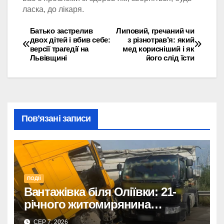
ласка, до лікаря.
Батько застрелив
Липовий, гречаний чи
Навігація
двох дітей і вбив себе:
з різнотрав’я: який
версії трагедії на
мед корисніший і як
записів
Львівщині
його слід їсти
Пов’язані записи
ПОДІЇ
Вантажівка біля Оліївки: 21-
річного житомирянина
травмовано
СЕР 7, 2026