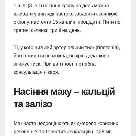
1 ч. л. (3–5 г) насіння кропу на день можна
вживати у вигляді настою: заварити склянкою
окропу, настояти 15 хвилин, процідити. Пити по
третині склянки тричі на день.
Ті, у кого низький артеріальний тиск (гіпотонія),
його вживати не можна, бо кріп додатково
знижує тиск. При вагітності потрібна
консультація лікаря.
Насіння маку – кальцій
та залізо
Мак часто недооцінюють як джерело корисних
речовин. У 100 г міститься кальцій (1438 мг –