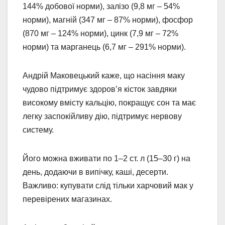
144% добової норми), залізо (9,8 мг – 54%
норми), магній (347 мг – 87% норми), фосфор
(870 мг – 124% норми), цинк (7,9 мг – 72%
норми) та марганець (6,7 мг – 291% норми).
Андрій Маковецький каже, що насіння маку
чудово підтримує здоров’я кісток завдяки
високому вмісту кальцію, покращує сон та має
легку заспокійливу дію, підтримує нервову
систему.
Його можна вживати по 1–2 ст. л (15–30 г) на
день, додаючи в випічку, каші, десерти.
Важливо: купувати слід тільки харчовий мак у
перевірених магазинах.