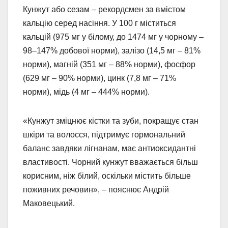
Кунжут або сезам – рекордсмен за вмістом
кальцію серед насіння. У 100 г міститься
кальцій (975 мг у білому, до 1474 мг у чорному –
98–147% добової норми), залізо (14,5 мг – 81%
норми), магній (351 мг – 88% норми), фосфор
(629 мг – 90% норми), цинк (7,8 мг – 71%
норми), мідь (4 мг – 444% норми).
«Кунжут зміцнює кістки та зуби, покращує стан
шкіри та волосся, підтримує гормональний
баланс завдяки лігнанам, має антиоксидантні
властивості. Чорний кунжут вважається більш
корисним, ніж білий, оскільки містить більше
поживних речовин», – пояснює Андрій
Маковецький.