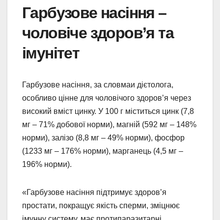
Гарбузове насіння –
чоловіче здоров’я та
імунітет
Гарбузове насіння, за словмаи дієтолога,
особливо цінне для чоловічого здоров’я через
високий вміст цинку. У 100 г міститься цинк (7,8
мг – 71% добової норми), магній (592 мг – 148%
норми), залізо (8,8 мг – 49% норми), фосфор
(1233 мг – 176% норми), марганець (4,5 мг –
196% норми).
«Гарбузове насіння підтримує здоров’я
простати, покращує якість сперми, зміцнює
імунну систему, має протипаразитарні