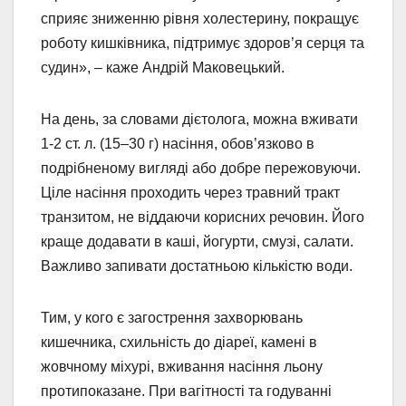
сприяє зниженню рівня холестерину, покращує
роботу кишківника, підтримує здоров’я серця та
судин», – каже Андрій Маковецький.
На день, за словами дієтолога, можна вживати
1-2 ст. л. (15–30 г) насіння, обов’язково в
подрібненому вигляді або добре пережовуючи.
Ціле насіння проходить через травний тракт
транзитом, не віддаючи корисних речовин. Його
краще додавати в каші, йогурти, смузі, салати.
Важливо запивати достатньою кількістю води.
Тим, у кого є загострення захворювань
кишечника, схильність до діареї, камені в
жовчному міхурі, вживання насіння льону
протипоказане. При вагітності та годуванні