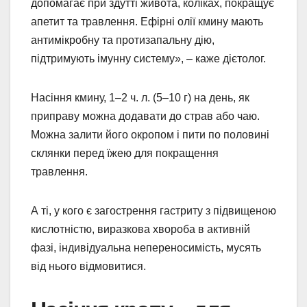
допомагає при здутті живота, коліках, покращує
апетит та травлення. Ефірні олії кмину мають
антимікробну та протизапальну дію,
підтримують імунну систему», – каже дієтолог.
Насіння кмину, 1–2 ч. л. (5–10 г) на день, як
приправу можна додавати до страв або чаю.
Можна залити його окропом і пити по половині
склянки перед їжею для покращення
травлення.
А ті, у кого є загострення гастриту з підвищеною
кислотністю, виразкова хвороба в активній
фазі, індивідуальна непереносимість, мусять
від нього відмовитися.