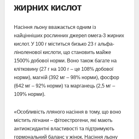
жирних кислот
Насіння льону вважається одним із
найцінніших рослинних джерел омега-3 жирних
кислот. У 100 г міститься бизько 23 г альфа-
ліноленової кислоти, що становить майже
1500% добової норми. Воно також багате на
клітковину (27 г на 100 г – це 108% добової
норми), магній (392 мг – 98% норми), фосфор
(642 мг – 92% норми) та марганець (2,5 мг –
109% норми).
«Особливість лляного насіння в тому, що воно
містить лігнани – фітоестрогени, які мають
антиоксидантні властивості та підтримують
гормональний баланс у жінок. Насіння льону