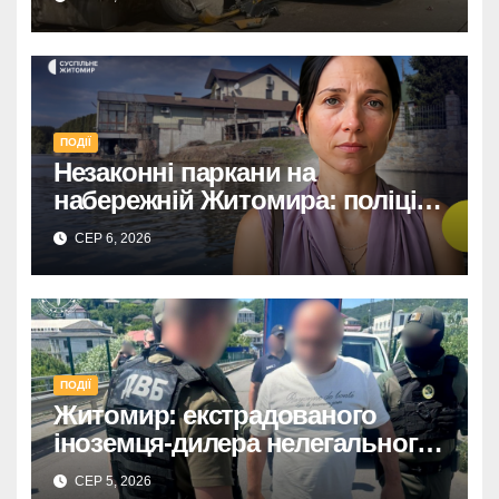
ПОДІЇ
Незаконні паркани на
набережній Житомира: поліція
перевіряє погрози від
СЕР 6, 2026
представниць міськради
ПОДІЇ
Житомир: екстрадованого
іноземця-дилера нелегального
алкоголю чекає суд.
СЕР 5, 2026