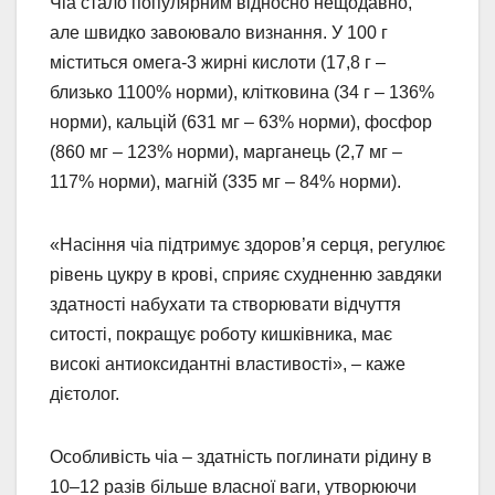
Чіа стало популярним відносно нещодавно,
але швидко завоювало визнання. У 100 г
міститься омега-3 жирні кислоти (17,8 г –
близько 1100% норми), клітковина (34 г – 136%
норми), кальцій (631 мг – 63% норми), фосфор
(860 мг – 123% норми), марганець (2,7 мг –
117% норми), магній (335 мг – 84% норми).
«Насіння чіа підтримує здоров’я серця, регулює
рівень цукру в крові, сприяє схудненню завдяки
здатності набухати та створювати відчуття
ситості, покращує роботу кишківника, має
високі антиоксидантні властивості», – каже
дієтолог.
Особливість чіа – здатність поглинати рідину в
10–12 разів більше власної ваги, утворюючи