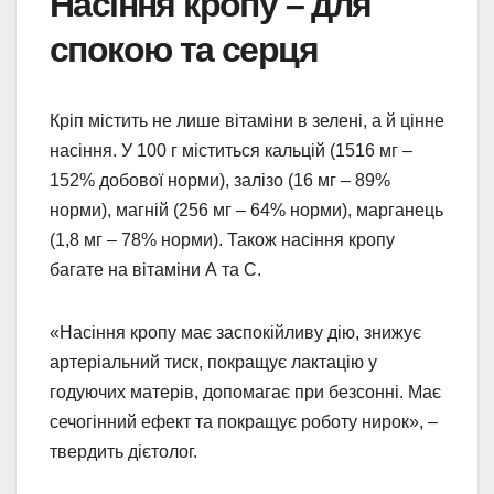
Насіння кропу – для
спокою та серця
Кріп містить не лише вітаміни в зелені, а й цінне
насіння. У 100 г міститься кальцій (1516 мг –
152% добової норми), залізо (16 мг – 89%
норми), магній (256 мг – 64% норми), марганець
(1,8 мг – 78% норми). Також насіння кропу
багате на вітаміни А та С.
«Насіння кропу має заспокійливу дію, знижує
артеріальний тиск, покращує лактацію у
годуючих матерів, допомагає при безсонні. Має
сечогінний ефект та покращує роботу нирок», –
твердить дієтолог.