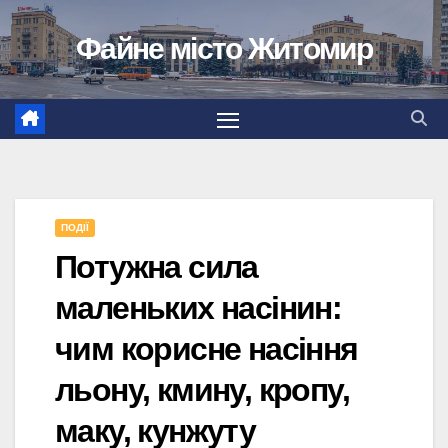
Перейти
Файне місто Житомир
до
вмісту
ПОДІЇ
Потужна сила
маленьких насінин:
чим корисне насіння
льону, кмину, кропу,
маку, кунжуту