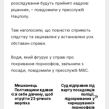
розслідування будуть прийняті кадрові
рішення», – повідомили у пресслужбі
Нацполу.
Там наголосили, що повністю сприяють
слідству та зацікавлені у встановлені усіх
обставин справи.
Водія, який фігурує у справі про
покривання порноофісів, звільнили з
посади, повідомили у пресслужбі МВС.
Мешканець
Суд відправив під
Навігація
Полтавщини вдавав
варту посадовців
зі себе дівчину, щоб
поліції,
записів
отруїти 23-річного
підозрюваних у
морпіха
«кришуванні»
порноофісів