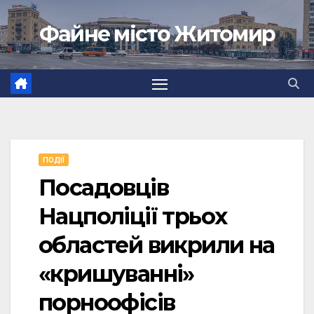
Перейти
Файне місто Житомир
до
вмісту
ПОДІЇ
Посадовців
Нацполіції трьох
областей викрили на
«кришуванні»
порноофісів