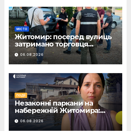
МІСТО
Житомир: посеред вулиць
затримано торговця
зброєю.
06.08.2026
ПОДІЇ
Незаконні паркани на
набережній Житомира:
поліція перевіряє погрози
06.08.2026
від представниць