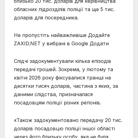
близько 20 тис. доларів для керівництва
обласних підрозділів поліції та ще 5 тис.
доларів для посередника.
Не пропустіть найважливіше
Додайте
ZAXID.NET у вибрані в Google
Додати
Слідчі задокументували кілька епізодів
передачі грошей. Зокрема, у лютому та
квітні 2026 року фіксувалися транші на
десятки тисяч доларів, частина з яких, за
даними слідства, призначалася
посадовцям поліції різних регіонів.
«Також задокументовано передачу 20 тис.
доларів посадовцю поліції іншої області
через його близьку особу, яка не була