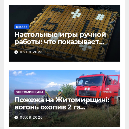
ЦІКАВЕ
Настольные игры ручной
работы: что показывает
рынок и почему цифры
06.08.2026
говорят сами за себя
ЖИТОМИРЩИНА
Пожежа на Житомирщині:
вогонь охопив 2 га
(Zhitomir-OnLine)
06.08.2026