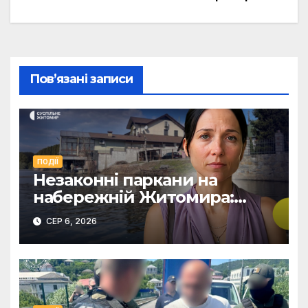
Пов’язані записи
ПОДІЇ
Незаконні паркани на
набережній Житомира:
поліція перевіряє погрози
СЕР 6, 2026
від представниць
міськради