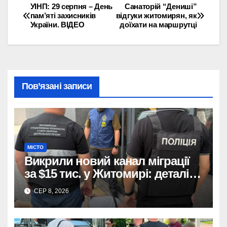
УІНП: 29 серпня – День
Санаторій “Дениші”
Навігація
пам’яті захисників
відгуки житомирян, як
України. ВІДЕО
доїхати на маршрутці
записів
Пов’язані записи
МІСТО
Викрили новий канал міграції
за $15 тис. у Житомирі: деталі
розслідування
СЕР 8, 2026