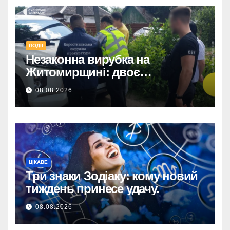
ПОДІЇ
Незаконна вирубка на
Житомирщині: двоє
підозрюваних завдали збитків
08.08.2026
на 34+ млн грн.
ЦІКАВЕ
Три знаки Зодіаку: кому новий
тиждень принесе удачу.
08.08.2026