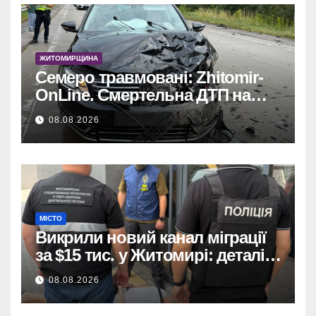
ЖИТОМИРЩИНА
Семеро травмовані: Zhitomir-
OnLine. Смертельна ДТП на
трасі, деталі аварії.
08.08.2026
МІСТО
Викрили новий канал міграції
за $15 тис. у Житомирі: деталі
розслідування
08.08.2026