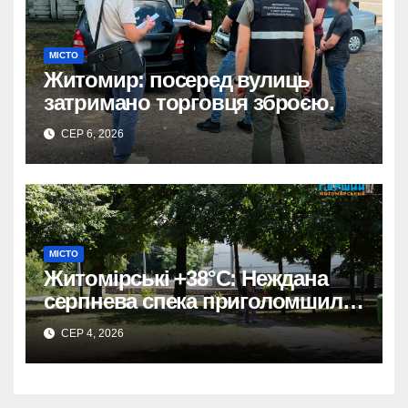
МІСТО
Житомир: посеред вулиць
затримано торговця зброєю.
СЕР 6, 2026
МІСТО
Житомірські +38°C: Неждана
серпнева спека приголомшила
місто
СЕР 4, 2026