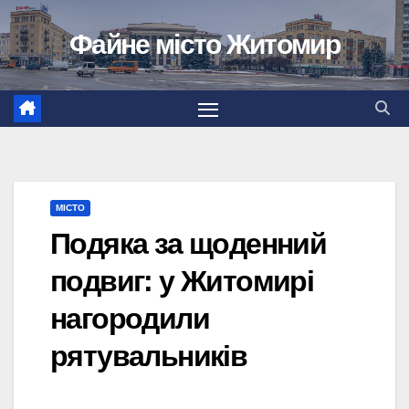
Перейти
Файне місто Житомир
до
вмісту
МІСТО
Подяка за щоденний
подвиг: у Житомирі
нагородили
рятувальників