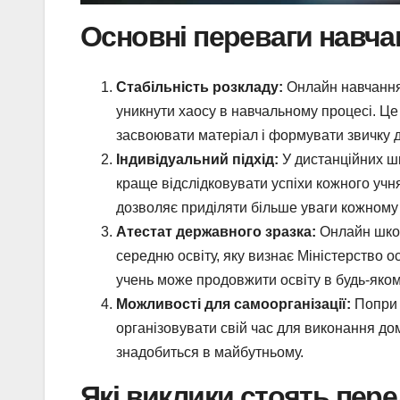
Основні переваги навча
Стабільність розкладу:
Онлайн навчання 
уникнути хаосу в навчальному процесі. Це
засвоювати матеріал і формувати звичку 
Індивідуальний підхід:
У дистанційних шк
краще відслідковувати успіхи кожного учн
дозволяє приділяти більше уваги кожному 
Атестат державного зразка:
Онлайн школ
середню освіту, яку визнає Міністерство о
учень може продовжити освіту в будь-якому
Можливості для самоорганізації:
Попри ч
організовувати свій час для виконання до
знадобиться в майбутньому.
Які виклики стоять пер