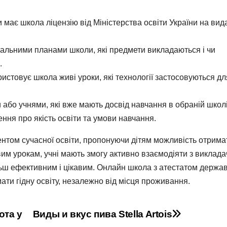
 має школа ліцензію від Міністерства освіти України на вид
альними планами школи, які предмети викладаються і чи
.
ристовує школа живі уроки, які технології застосовуються дл
або учнями, які вже мають досвід навчання в обраній школі
ння про якість освіти та умови навчання.
нтом сучасної освіти, пропонуючи дітям можливість отрима
им урокам, учні мають змогу активно взаємодіяти з виклад
льш ефективним і цікавим. Онлайн школа з атестатом держа
ати гідну освіту, незалежно від місця проживання.
ота у
Виды и вкус пива Stella Artois