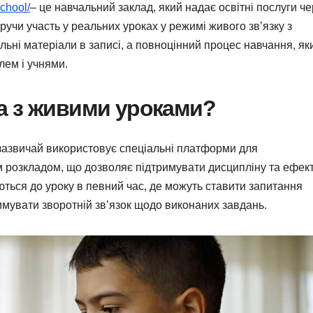
school/
– це навчальний заклад, який надає освітні послуги ч
ручи участь у реальних уроках у режимі живого зв’язку з
льні матеріали в записі, а повноцінний процес навчання, як
ем і учнями.
а з живими уроками?
 зазвичай використовує спеціальні платформи для
им розкладом, що дозволяє підтримувати дисципліну та ефек
ються до уроку в певний час, де можуть ставити запитання
римувати зворотній зв’язок щодо виконаних завдань.