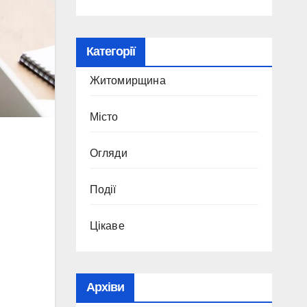
Категорії
Житомирщина
Місто
Огляди
Події
Цікаве
Архіви