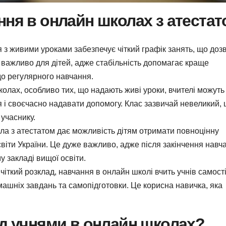
ння в онлайн школах з атеста
з живими уроками забезпечує чіткий графік занять, що доз
 важливо для дітей, адже стабільність допомагає краще
до регулярного навчання.
олах, особливо тих, що надають живі уроки, вчителі можуть
я і своєчасно надавати допомогу. Клас зазвичай невеликий,
учаснику.
а з атестатом дає можливість дітям отримати повноцінну
світи України. Це дуже важливо, адже після закінчення навч
 закладі вищої освіти.
іткий розклад, навчання в онлайн школі вчить учнів самост
машніх завдань та самопідготовки. Це корисна навичка, яка
ед учнями в онлайн школах?