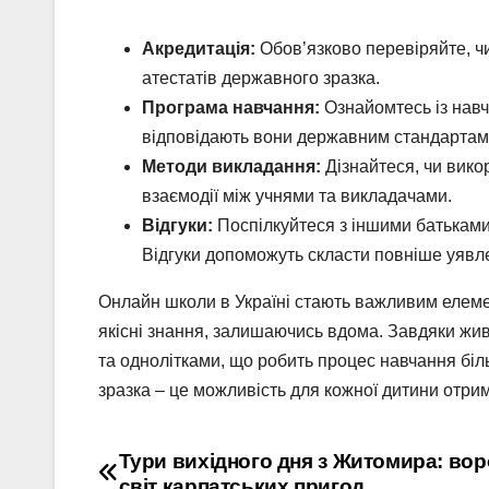
Акредитація:
Обов’язково перевіряйте, чи
атестатів державного зразка.
Програма навчання:
Ознайомтесь із навч
відповідають вони державним стандартам
Методи викладання:
Дізнайтеся, чи вико
взаємодії між учнями та викладачами.
Відгуки:
Поспілкуйтеся з іншими батьками 
Відгуки допоможуть скласти повніше уявле
Онлайн школи в Україні стають важливим елеме
якісні знання, залишаючись вдома. Завдяки жив
та однолітками, що робить процес навчання бі
зразка – це можливість для кожної дитини отрим
Навігація
Тури вихідного дня з Житомира: вор
світ карпатських пригод