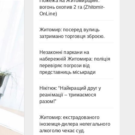
Пожежа на Житомирщині:
вогонь охопив 2 га (Zhitomir-
OnLine)
Житомир: посеред вулиць
затримано торговця зброєю.
Незаконні паркани на
набережній Житомира: поліція
перевіряє погрози від
представниць міськради
Нікітюк: “Найкращий друг у
реанімації – тримаємося
разом!”
Житомир: екстрадованого
іноземця-дилера нелегального
алкоголю чекає суд.