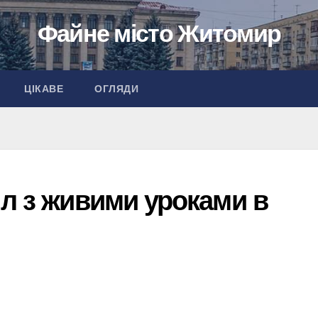
Файне місто Житомир
ЦІКАВЕ
ОГЛЯДИ
іл з живими уроками в