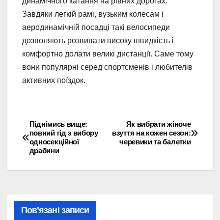
динамічного катання на рівних дорогах.
Завдяки легкій рамі, вузьким колесам і
аеродинамічній посадці такі велосипеди
дозволяють розвивати високу швидкість і
комфортно долати великі дистанції. Саме тому
вони популярні серед спортсменів і любителів
активних поїздок.
Піднімись вище:
Як вибрати жіноче
Навігація
повний гід з вибору
взуття на кожен сезон:
односекційної
черевики та балетки
записів
драбини
Пов’язані записи