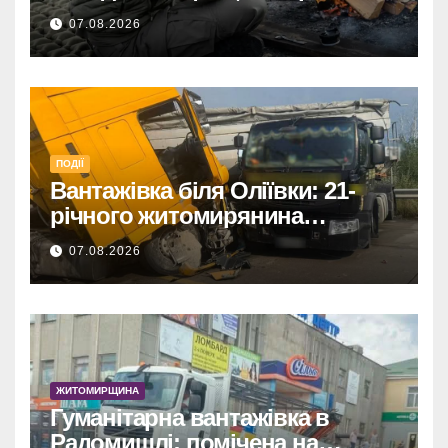
размер
07.08.2026
ПОДІЇ
Вантажівка біля Оліївки: 21-
річного житомирянина
травмовано
07.08.2026
ЖИТОМИРЩИНА
Гуманітарна вантажівка в
Радомишлі: помічена на