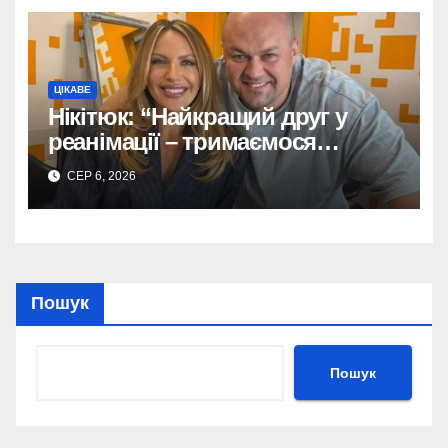
ЦІКАВЕ
Нікітюк: “Найкращий друг у
реанімації – тримаємося
разом!”
СЕР 6, 2026
Пошук
Пошук