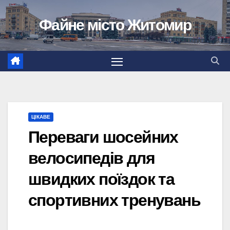
Перейти
Файне місто Житомир
до
вмісту
ЦІКАВЕ
Переваги шосейних
велосипедів для
швидких поїздок та
спортивних тренувань