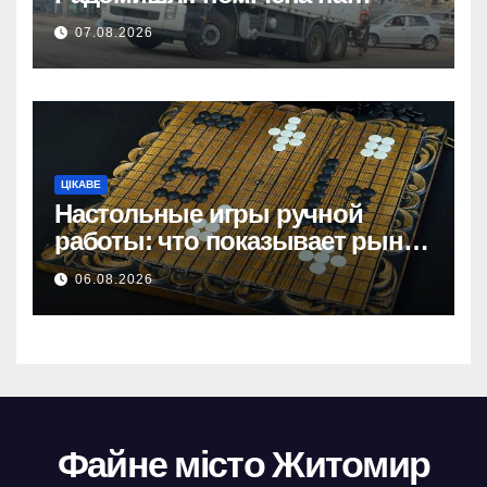
будівництві приватного
07.08.2026
об’єкта.
ЦІКАВЕ
Настольные игры ручной
работы: что показывает рынок
и почему цифры говорят сами
06.08.2026
за себя
Файне місто Житомир