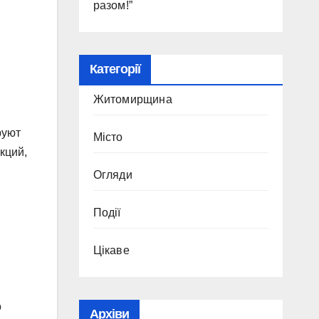
разом!”
Категорії
Житомирщина
руют
Місто
кций,
Огляди
Події
Цікаве
о
Архіви