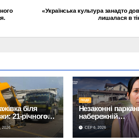
ьного
«Українська культура занадто до
я.
лишалася в ті
ПОДІЇ
ажівка біля
Незаконні паркан
вки: 21-річного
набережній
омирянина
Житомира: поліц
, 2026
СЕР 6, 2026
мовано
перевіряє погроз