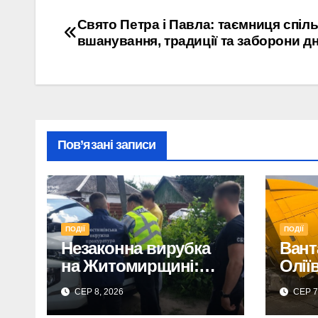
Навігація
Свято Петра і Павла: таємниця спіл
вшанування, традиції та заборони дн
записів
Пов’язані записи
ПОДІЇ
ПОДІЇ
Незаконна вирубка
Вант
на Житомирщині:
Олії
двоє підозрюваних
жит
СЕР 8, 2026
СЕР 7
завдали збитків на
трав