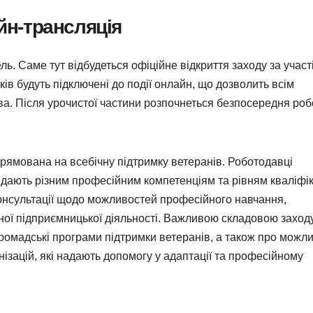
айн-трансляція
. Саме тут відбудеться офіційне відкриття заходу за участ
ів будуть підключені до події онлайн, що дозволить всім
ва. Після урочистої частини розпочнеться безпосередня робо
ямована на всебічну підтримку ветеранів. Роботодавці
ідають різним професійним компетенціям та рівням кваліфіка
консультації щодо можливостей професійного навчання,
сної підприємницької діяльності. Важливою складовою заход
ромадські програми підтримки ветеранів, а також про можли
ізацій, які надають допомогу у адаптації та професійному