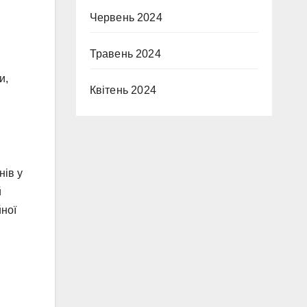
Червень 2024
Травень 2024
и,
Квітень 2024
нів у
й
йної