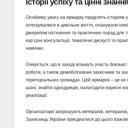
Історії успіху та цінні знанн
Особливу увагу на ярмарку приділять історіям ус
інтегрувалися в цивільне життя, опанували нові 
джерелом натхнення та практичних порад для ти
кар’єрні консультації, тематичні дискусії та п
навички.
Очікується, що в заході візьмуть участь близько
роботи, а також демобілізовані захисники та за
територіальних громадах. Цей ярмарок – це не 
шанс знайти однодумців, налагодити корисні ко
реалізації.
Організатори запрошують ветеранів, ветеранок, 
Захисниць України приєднатися до цього важлив